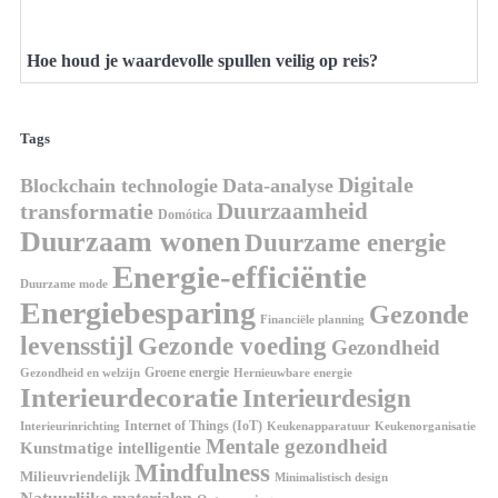
Hoe houd je waardevolle spullen veilig op reis?
Tags
Digitale
Blockchain technologie
Data-analyse
Duurzaamheid
transformatie
Domótica
Duurzaam wonen
Duurzame energie
Energie-efficiëntie
Duurzame mode
Energiebesparing
Gezonde
Financiële planning
levensstijl
Gezonde voeding
Gezondheid
Groene energie
Gezondheid en welzijn
Hernieuwbare energie
Interieurdecoratie
Interieurdesign
Internet of Things (IoT)
Interieurinrichting
Keukenorganisatie
Keukenapparatuur
Mentale gezondheid
Kunstmatige intelligentie
Mindfulness
Milieuvriendelijk
Minimalistisch design