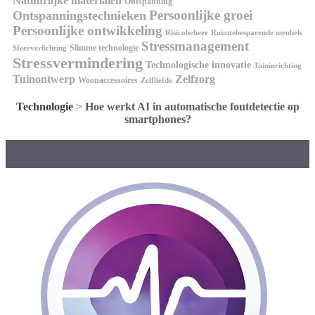
Natuurlijke materialen
Ontspanning
Persoonlijke groei
Ontspanningstechnieken
Persoonlijke ontwikkeling
Risicobeheer
Ruimtebesparende meubels
Stressmanagement
Slimme technologie
Sfeerverlichting
Stressvermindering
Technologische innovatie
Tuininrichting
Tuinontwerp
Zelfzorg
Woonaccessoires
Zelfliefde
Technologie
>
Hoe werkt AI in automatische foutdetectie op
smartphones?