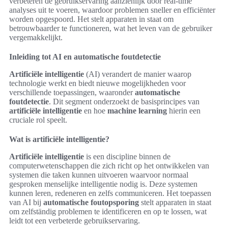
verbeteren de gebruikservaring aanzienlijk door real-time
analyses uit te voeren, waardoor problemen sneller en efficiënter
worden opgespoord. Het stelt apparaten in staat om
betrouwbaarder te functioneren, wat het leven van de gebruiker
vergemakkelijkt.
Inleiding tot AI en automatische foutdetectie
Artificiële intelligentie
(AI) verandert de manier waarop
technologie werkt en biedt nieuwe mogelijkheden voor
verschillende toepassingen, waaronder
automatische
foutdetectie
. Dit segment onderzoekt de basisprincipes van
artificiële intelligentie
en hoe
machine learning
hierin een
cruciale rol speelt.
Wat is artificiële intelligentie?
Artificiële intelligentie
is een discipline binnen de
computerwetenschappen die zich richt op het ontwikkelen van
systemen die taken kunnen uitvoeren waarvoor normaal
gesproken menselijke intelligentie nodig is. Deze systemen
kunnen leren, redeneren en zelfs communiceren. Het toepassen
van AI bij
automatische foutopsporing
stelt apparaten in staat
om zelfständig problemen te identificeren en op te lossen, wat
leidt tot een verbeterde gebruikservaring.