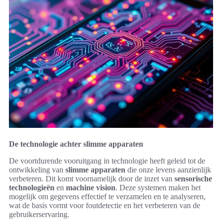
De technologie achter slimme apparaten
De voortdurende vooruitgang in technologie heeft geleid tot de
ontwikkeling van
slimme apparaten
die onze levens aanzienlijk
verbeteren. Dit komt voornamelijk door de inzet van
sensorische
technologieën
en
machine vision
. Deze systemen maken het
mogelijk om gegevens effectief te verzamelen en te analyseren,
wat de basis vormt voor foutdetectie en het verbeteren van de
gebruikerservaring.