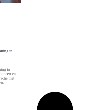
ning in
ing in
tioneert en
actie met
en.