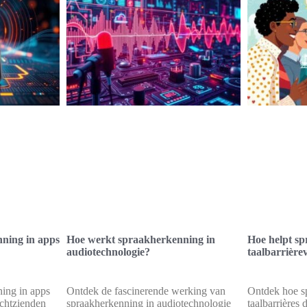
ning in apps
Hoe werkt spraakherkenning in
Hoe helpt sp
audiotechnologie?
taalbarrière
ing in apps
Ontdek de fascinerende werking van
Ontdek hoe s
echtzienden
spraakherkenning in audiotechnologie
taalbarrières 