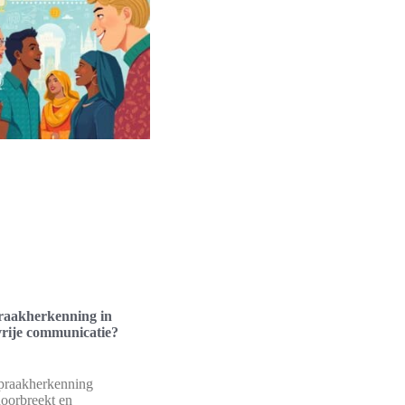
raakherkenning in
vrije communicatie?
praakherkenning
doorbreekt en