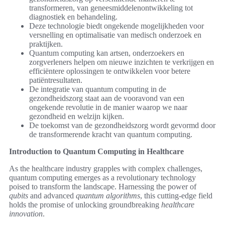
transformeren, van geneesmiddelenontwikkeling tot
diagnostiek en behandeling.
Deze technologie biedt ongekende mogelijkheden voor
versnelling en optimalisatie van medisch onderzoek en
praktijken.
Quantum computing kan artsen, onderzoekers en
zorgverleners helpen om nieuwe inzichten te verkrijgen en
efficiëntere oplossingen te ontwikkelen voor betere
patiëntresultaten.
De integratie van quantum computing in de
gezondheidszorg staat aan de vooravond van een
ongekende revolutie in de manier waarop we naar
gezondheid en welzijn kijken.
De toekomst van de gezondheidszorg wordt gevormd door
de transformerende kracht van quantum computing.
Introduction to Quantum Computing in Healthcare
As the healthcare industry grapples with complex challenges,
quantum computing emerges as a revolutionary technology
poised to transform the landscape. Harnessing the power of
qubits
and advanced
quantum algorithms
, this cutting-edge field
holds the promise of unlocking groundbreaking
healthcare
innovation
.