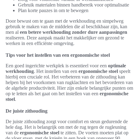
Gebruik materialen binnen handbereik voor optimalisatie
Plan korte pauzes in om te bewegen
Door bewust om te gaan met de werkhouding en simpelweg
gebruik te maken van de middelen die al beschikbaar zijn, kan
men al
een betere werkhouding zonder dure aanpassingen
realiseren. Deze aanpak maakt het makkelijker om gezond te
werken in een efficiënte omgeving.
Tips voor het instellen van een ergonomische stoel
Een goed ingerichte werkplek is essentieel voor een
optimale
werkhouding
. Het instellen van een
ergonomische stoel
speelt
hierbij een cruciale rol. Het verbeteren van de zithouding kan
helpen bij het voorkomen van rugklachten en het bevorderen van
de algehele productiviteit. Hier zijn enkele belangrijke punten om
op te letten als het gaat om het instellen van een
ergonomische
stoel
.
De juiste zithouding
De juiste zithouding zorgt voor comfort en steun gedurende de
hele dag. Het is belangrijk om met de rug tegen de rugleuning
van de
ergonomische stoel
te zitten. De voeten moeten plat op
de vloer staan, met de knieën in een hoek van ongeveer 90