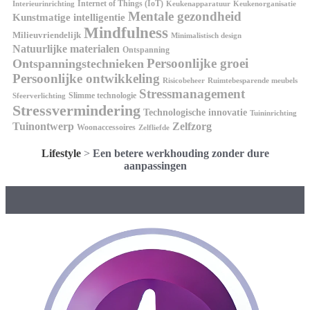
Internet of Things (IoT)
Interieurinrichting
Keukenorganisatie
Keukenapparatuur
Mentale gezondheid
Kunstmatige intelligentie
Mindfulness
Milieuvriendelijk
Minimalistisch design
Natuurlijke materialen
Ontspanning
Persoonlijke groei
Ontspanningstechnieken
Persoonlijke ontwikkeling
Risicobeheer
Ruimtebesparende meubels
Stressmanagement
Slimme technologie
Sfeerverlichting
Stressvermindering
Technologische innovatie
Tuininrichting
Tuinontwerp
Zelfzorg
Woonaccessoires
Zelfliefde
Lifestyle
>
Een betere werkhouding zonder dure
aanpassingen