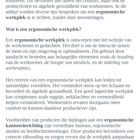
realiseren. Dit bevordert niet alleen het comfort, maar ook de
productiviteit en algehele gezondheid van werknemers. In dit
artikel worden diverse tips besproken om een
ergonomische
werkplek
in te richten, zonder dure investeringen.
Wat is een ergonomische werkplek?
Een
ergonomische werkplek
is ontworpen met het welzijn van
de werknemer in gedachten. Het doel is om de interactie tussen
de mens en zijn omgeving te optimaliseren. Dit gebeurt door
aandacht te besteden aan belangrijke elementen zoals
de houding
van de werknemer,
de hoogte van meubels
, en
de indeling van
werkruimtes
.
Het creëren van een ergonomische werkplek kan leiden tot
aanzienlijke voordelen. Het vermindert stress op het lichaam en
bevordert de algehele gezondheid. Een goed ingerichte werkplek
kan symptomen zoals rugpijn, nekklachten en vermoeidheid
helpen verminderen. Werknemers ervaren doorgaans meer
comfort en kunnen daardoor productiever zijn.
Voorbeelden van producten die bijdragen aan een
ergonomische
kantoorinrichting
zijn verstelbare bureaus, ergonomische
stoelen en beeldschermverhoger. Deze producten bevorderen een
correcte zithouding en zorgen ervoor dat de werkplek aanpasbaar