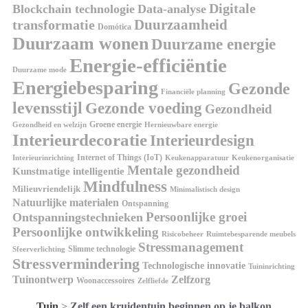
Digitale
Blockchain technologie
Data-analyse
Duurzaamheid
transformatie
Domótica
Duurzaam wonen
Duurzame energie
Energie-efficiëntie
Duurzame mode
Energiebesparing
Gezonde
Financiële planning
levensstijl
Gezonde voeding
Gezondheid
Groene energie
Gezondheid en welzijn
Hernieuwbare energie
Interieurdecoratie
Interieurdesign
Internet of Things (IoT)
Interieurinrichting
Keukenorganisatie
Keukenapparatuur
Mentale gezondheid
Kunstmatige intelligentie
Mindfulness
Milieuvriendelijk
Minimalistisch design
Natuurlijke materialen
Ontspanning
Persoonlijke groei
Ontspanningstechnieken
Persoonlijke ontwikkeling
Risicobeheer
Ruimtebesparende meubels
Stressmanagement
Slimme technologie
Sfeerverlichting
Stressvermindering
Technologische innovatie
Tuininrichting
Tuinontwerp
Zelfzorg
Woonaccessoires
Zelfliefde
Tuin
>
Zelf een kruidentuin beginnen op je balkon