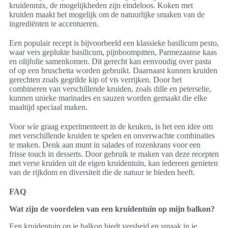
kruidenmix, de mogelijkheden zijn eindeloos. Koken met
kruiden maakt het mogelijk om de natuurlijke smaken van de
ingrediënten te accentueren.
Een populair recept is bijvoorbeeld een klassieke basilicum pesto,
waar vers geplukte basilicum, pijnboompitten, Parmezaanse kaas
en olijfolie samenkomen. Dit gerecht kan eenvoudig over pasta
of op een bruschetta worden gebruikt. Daarnaast kunnen kruiden
gerechten zoals gegrilde kip of vis verrijken. Door het
combineren van verschillende kruiden, zoals dille en peterselie,
kunnen unieke marinades en sauzen worden gemaakt die elke
maaltijd speciaal maken.
Voor wie graag experimenteert in de keuken, is het een idee om
met verschillende kruiden te spelen en onverwachte combinaties
te maken. Denk aan munt in salades of rozenkrans voor een
frisse touch in desserts. Door gebruik te maken van deze recepten
met verse kruiden uit de eigen kruidentuin, kan iedereen genieten
van de rijkdom en diversiteit die de natuur te bieden heeft.
FAQ
Wat zijn de voordelen van een kruidentuin op mijn balkon?
Een kruidentuin op je balkon biedt versheid en smaak in je