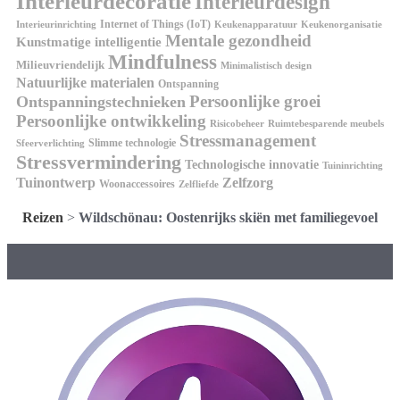
Interieurdecoratie
Interieurdesign
Internet of Things (IoT)
Interieurinrichting
Keukenorganisatie
Keukenapparatuur
Mentale gezondheid
Kunstmatige intelligentie
Mindfulness
Milieuvriendelijk
Minimalistisch design
Natuurlijke materialen
Ontspanning
Persoonlijke groei
Ontspanningstechnieken
Persoonlijke ontwikkeling
Risicobeheer
Ruimtebesparende meubels
Stressmanagement
Slimme technologie
Sfeerverlichting
Stressvermindering
Technologische innovatie
Tuininrichting
Tuinontwerp
Zelfzorg
Woonaccessoires
Zelfliefde
Reizen
>
Wildschönau: Oostenrijks skiën met familiegevoel