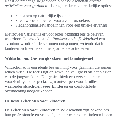
Naast de prachtige skigebieden biedt Wildschönau diverse
activiteiten voor gezinnen
. Hier zijn enkele aantrekkelijke opties:
Schaatsen op natuurlijke ijsbanen
Sneeuwscootertochten voor avontuurzoekers
Sledehondensleewandelingen voor een unieke ervaring
Met zoveel variëteit is er voor ieder gezinslid iets te beleven,
waardoor elk bezoek aan dit
familievriendelijk skigebied
een
avontuur wordt. Ouders kunnen ontspannen, wetende dat hun
kinderen zich vermaken met spannende activiteiten.
Wildschönau: Oostenrijks skiën met familiegevoel
Wildschönau is een ideale bestemming voor gezinnen die samen
willen skiën. De focus ligt op zowel de veiligheid als het plezier
van de jongste skiërs. Dit gebied biedt een verscheidenheid aan
voorzieningen die speciaal zijn ontworpen voor families,
waaronder
skischolen voor kinderen
en comfortabele
overnachtingsmogelijkheden.
De beste skischolen voor kinderen
De
skischolen voor kinderen
in Wildschönau zijn bekend om
hun professionele en vriendelijke instructeurs die kinderen in een