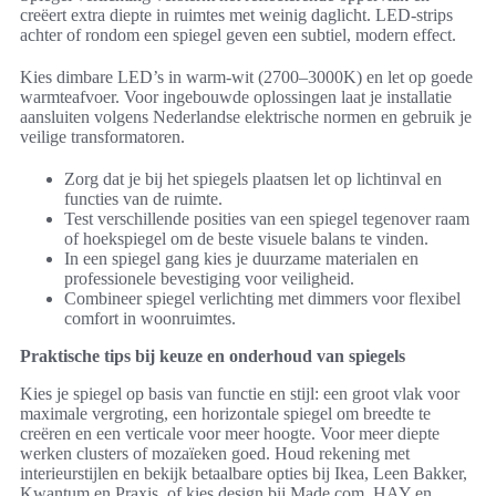
creëert extra diepte in ruimtes met weinig daglicht. LED-strips
achter of rondom een spiegel geven een subtiel, modern effect.
Kies dimbare LED’s in warm-wit (2700–3000K) en let op goede
warmteafvoer. Voor ingebouwde oplossingen laat je installatie
aansluiten volgens Nederlandse elektrische normen en gebruik je
veilige transformatoren.
Zorg dat je bij het spiegels plaatsen let op lichtinval en
functies van de ruimte.
Test verschillende posities van een spiegel tegenover raam
of hoekspiegel om de beste visuele balans te vinden.
In een spiegel gang kies je duurzame materialen en
professionele bevestiging voor veiligheid.
Combineer spiegel verlichting met dimmers voor flexibel
comfort in woonruimtes.
Praktische tips bij keuze en onderhoud van spiegels
Kies je spiegel op basis van functie en stijl: een groot vlak voor
maximale vergroting, een horizontale spiegel om breedte te
creëren en een verticale voor meer hoogte. Voor meer diepte
werken clusters of mozaïeken goed. Houd rekening met
interieurstijlen en bekijk betaalbare opties bij Ikea, Leen Bakker,
Kwantum en Praxis, of kies design bij Made.com, HAY en