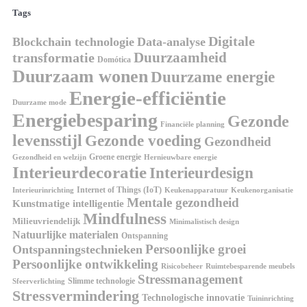
Tags
Digitale
Blockchain technologie
Data-analyse
Duurzaamheid
transformatie
Domótica
Duurzaam wonen
Duurzame energie
Energie-efficiëntie
Duurzame mode
Energiebesparing
Gezonde
Financiële planning
levensstijl
Gezonde voeding
Gezondheid
Groene energie
Gezondheid en welzijn
Hernieuwbare energie
Interieurdecoratie
Interieurdesign
Internet of Things (IoT)
Interieurinrichting
Keukenorganisatie
Keukenapparatuur
Mentale gezondheid
Kunstmatige intelligentie
Mindfulness
Milieuvriendelijk
Minimalistisch design
Natuurlijke materialen
Ontspanning
Persoonlijke groei
Ontspanningstechnieken
Persoonlijke ontwikkeling
Risicobeheer
Ruimtebesparende meubels
Stressmanagement
Slimme technologie
Sfeerverlichting
Stressvermindering
Technologische innovatie
Tuininrichting