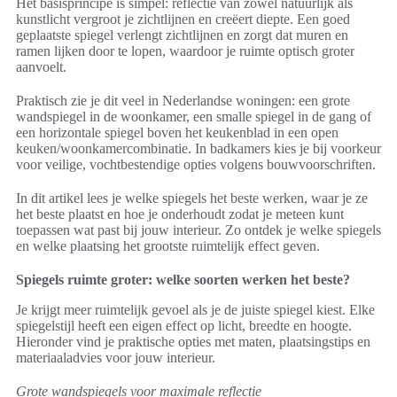
Het basisprincipe is simpel: reflectie van zowel natuurlijk als
kunstlicht vergroot je zichtlijnen en creëert diepte. Een goed
geplaatste spiegel verlengt zichtlijnen en zorgt dat muren en
ramen lijken door te lopen, waardoor je ruimte optisch groter
aanvoelt.
Praktisch zie je dit veel in Nederlandse woningen: een grote
wandspiegel in de woonkamer, een smalle spiegel in de gang of
een horizontale spiegel boven het keukenblad in een open
keuken/woonkamercombinatie. In badkamers kies je bij voorkeur
voor veilige, vochtbestendige opties volgens bouwvoorschriften.
In dit artikel lees je welke spiegels het beste werken, waar je ze
het beste plaatst en hoe je onderhoudt zodat je meteen kunt
toepassen wat past bij jouw interieur. Zo ontdek je welke spiegels
en welke plaatsing het grootste ruimtelijk effect geven.
Spiegels ruimte groter: welke soorten werken het beste?
Je krijgt meer ruimtelijk gevoel als je de juiste spiegel kiest. Elke
spiegelstijl heeft een eigen effect op licht, breedte en hoogte.
Hieronder vind je praktische opties met maten, plaatsingstips en
materiaaladvies voor jouw interieur.
Grote wandspiegels voor maximale reflectie