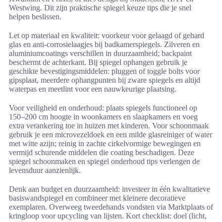
Westwing. Dit zijn praktische spiegel keuze tips die je snel
helpen beslissen.
Let op materiaal en kwaliteit: voorkeur voor gelaagd of gehard
glas en anti-corrosielaagjes bij badkamerspiegels. Zilveren en
aluminiumcoatings verschillen in duurzaamheid; backpaint
beschermt de achterkant. Bij spiegel ophangen gebruik je
geschikte bevestigingsmiddelen: pluggen of toggle bolts voor
gipsplaat, meerdere ophangpunten bij zware spiegels en altijd
waterpas en meetlint voor een nauwkeurige plaatsing.
Voor veiligheid en onderhoud: plaats spiegels functioneel op
150–200 cm hoogte in woonkamers en slaapkamers en voeg
extra verankering toe in huizen met kinderen. Voor schoonmaak
gebruik je een microvezeldoek en een milde glasreiniger of water
met witte azijn; reinig in zachte cirkelvormige bewegingen en
vermijd schurende middelen die coating beschadigen. Deze
spiegel schoonmaken en spiegel onderhoud tips verlengen de
levensduur aanzienlijk.
Denk aan budget en duurzaamheid: investeer in één kwalitatieve
basiswandspiegel en combineer met kleinere decoratieve
exemplaren. Overweeg tweedehands vondsten via Marktplaats of
kringloop voor upcycling van lijsten. Kort checklist: doel (licht,