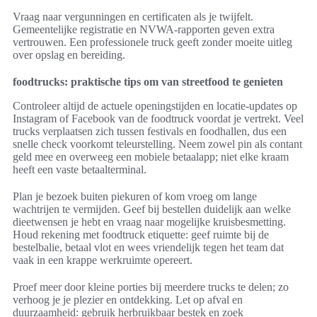
Vraag naar vergunningen en certificaten als je twijfelt.
Gemeentelijke registratie en NVWA-rapporten geven extra
vertrouwen. Een professionele truck geeft zonder moeite uitleg
over opslag en bereiding.
foodtrucks: praktische tips om van streetfood te genieten
Controleer altijd de actuele openingstijden en locatie-updates op
Instagram of Facebook van de foodtruck voordat je vertrekt. Veel
trucks verplaatsen zich tussen festivals en foodhallen, dus een
snelle check voorkomt teleurstelling. Neem zowel pin als contant
geld mee en overweeg een mobiele betaalapp; niet elke kraam
heeft een vaste betaalterminal.
Plan je bezoek buiten piekuren of kom vroeg om lange
wachtrijen te vermijden. Geef bij bestellen duidelijk aan welke
dieetwensen je hebt en vraag naar mogelijke kruisbesmetting.
Houd rekening met foodtruck etiquette: geef ruimte bij de
bestelbalie, betaal vlot en wees vriendelijk tegen het team dat
vaak in een krappe werkruimte opereert.
Proef meer door kleine porties bij meerdere trucks te delen; zo
verhoog je je plezier en ontdekking. Let op afval en
duurzaamheid: gebruik herbruikbaar bestek en zoek