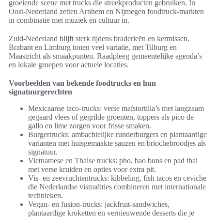
groeiende scene met trucks die streekproducten gebruiken. In
Oost-Nederland zetten Arnhem en Nijmegen foodtruck-markten
in combinatie met muziek en cultuur in.
Zuid-Nederland blijft sterk tijdens braderieën en kermissen.
Brabant en Limburg tonen veel variatie, met Tilburg en
Maastricht als smaakpunten. Raadpleeg gemeentelijke agenda’s
en lokale groepen voor actuele locaties.
Voorbeelden van bekende foodtrucks en hun
signatuurgerechten
Mexicaanse taco-trucks: verse maïstortilla’s met langzaam
gegaard vlees of gegrilde groenten, toppers als pico de
gallo en lime zorgen voor frisse smaken.
Burgertrucks: ambachtelijke runderburgers en plantaardige
varianten met huisgemaakte sauzen en briochebroodjes als
signatuur.
Vietnamese en Thaise trucks: pho, bao buns en pad thai
met verse kruiden en opties voor extra pit.
Vis- en zeevruchtentrucks: kibbeling, fish tacos en ceviche
die Nederlandse vistradities combineren met internationale
technieken.
Vegan- en fusion-trucks: jackfruit-sandwiches,
plantaardige kroketten en vernieuwende desserts die je