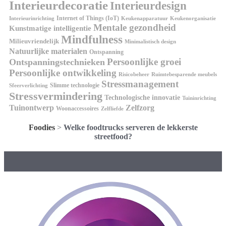
Interieurdecoratie
Interieurdesign
Internet of Things (IoT)
Interieurinrichting
Keukenorganisatie
Keukenapparatuur
Mentale gezondheid
Kunstmatige intelligentie
Mindfulness
Milieuvriendelijk
Minimalistisch design
Natuurlijke materialen
Ontspanning
Persoonlijke groei
Ontspanningstechnieken
Persoonlijke ontwikkeling
Risicobeheer
Ruimtebesparende meubels
Stressmanagement
Slimme technologie
Sfeerverlichting
Stressvermindering
Technologische innovatie
Tuininrichting
Tuinontwerp
Zelfzorg
Woonaccessoires
Zelfliefde
Foodies
>
Welke foodtrucks serveren de lekkerste
streetfood?