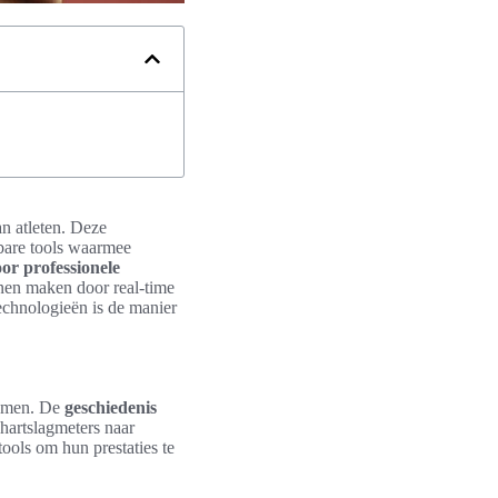
an atleten. Deze
sbare tools waarmee
or professionele
nen maken door real-time
technologieën is de manier
omen. De
geschiedenis
hartslagmeters naar
ools om hun prestaties te