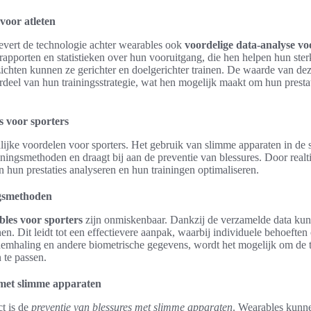
voor atleten
levert de technologie achter wearables ook
voordelige data-analyse vo
 rapporten en statistieken over hun vooruitgang, die hen helpen hun st
zichten kunnen ze gerichter en doelgerichter trainen. De waarde van de
rdeel van hun trainingsstrategie, wat hen mogelijk maakt om hun presta
 voor sporters
ijke voordelen voor sporters. Het gebruik van slimme apparaten in de sp
iningsmethoden en draagt bij aan de preventie van blessures. Door real
 hun prestaties analyseren en hun trainingen optimaliseren.
ngsmethoden
les voor sporters
zijn onmiskenbaar. Dankzij de verzamelde data kun
nen. Dit leidt tot een effectievere aanpak, waarbij individuele behoeften
emhaling en andere biometrische gegevens, wordt het mogelijk om de tra
 te passen.
 met slimme apparaten
ct is de
preventie van blessures met slimme apparaten
. Wearables kunne