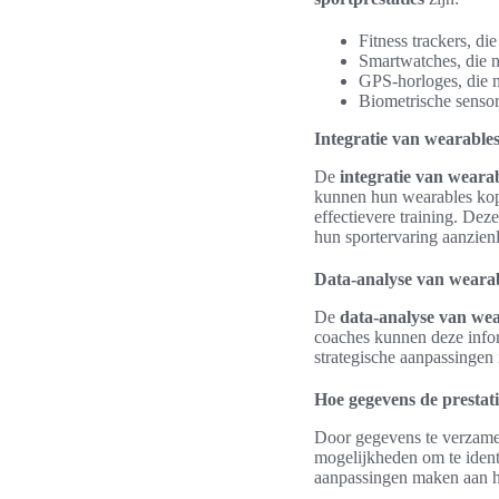
Fitness trackers, di
Smartwatches, die n
GPS-horloges, die n
Biometrische sensor
Integratie van wearable
De
integratie van weara
kunnen hun wearables kopp
effectievere training. Dez
hun sportervaring aanzienl
Data-analyse van wearab
De
data-analyse van wea
coaches kunnen deze inform
strategische aanpassingen 
Hoe gegevens de prestat
Door gegevens te verzamele
mogelijkheden om te identi
aanpassingen maken aan hu