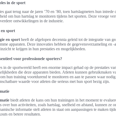
les in de sport
 gaat terug naar de jaren ’70 en ’80, toen hartslagmeters hun intrede 
kheid om hun hartslag te monitoren tijdens het sporten. Deze vroege ver
verdere ontwikkelingen in de industrie.
 en sport
gie en sport
heeft de afgelopen decennia geleid tot de integratie van 
imme apparaten. Deze innovaties hebben de gegevensverzameling en -a
inzicht te krijgen in hun prestaties en mogelijkheden.
ntieel voor professionele sporters?
s in de sportwereld heeft een enorme impact gehad op de prestaties van
elijkheden die deze apparaten bieden. Atleten kunnen gebruikmaken 
t om hun training voortdurend te monitoren en aan te passen waar nodig
nschatbare waarde voor atleten die serieus met hun sport bezig zijn.
rmatie
rmatie
biedt atleten de kans om hun trainingen in het moment te evalue
ver hun activiteiten, zoals hartslag, snelheid en afstand, kunnen ze on
namische informatie stelt atleten in staat om aanpassingen te maken tijd
kouts en betere resultaten.