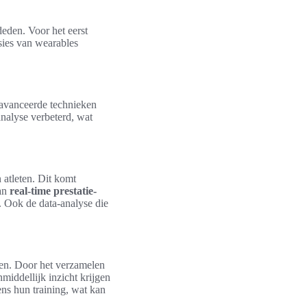
deden. Voor het eerst
sies van wearables
geavanceerde technieken
nalyse verbeterd, wat
 atleten. Dit komt
van
real-time prestatie-
. Ook de data-analyse die
ren. Door het verzamelen
middellijk inzicht krijgen
ens hun training, wat kan