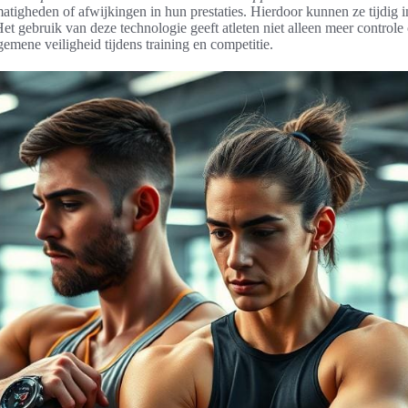
tigheden of afwijkingen in hun prestaties. Hierdoor kunnen ze tijdig in
et gebruik van deze technologie geeft atleten niet alleen meer control
mene veiligheid tijdens training en competitie.