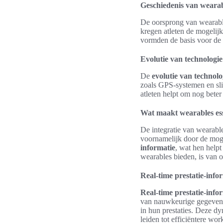
Geschiedenis van wearab
De oorsprong van wearables
kregen atleten de mogelij
vormden de basis voor de 
Evolutie van technologie
De
evolutie van technolo
zoals GPS-systemen en sl
atleten helpt om nog beter 
Wat maakt wearables esse
De integratie van wearable
voornamelijk door de mog
informatie
, wat hen help
wearables bieden, is van o
Real-time prestatie-info
Real-time prestatie-info
van nauwkeurige gegevens o
in hun prestaties. Deze dy
leiden tot efficiëntere wor