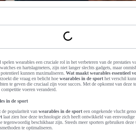
spelen wearables een cruciale rol in het verbeteren van de prestaties v
watches en hartslagmeters, zijn niet langer slechts gadgets, maar onmi
n potentieel kunnen maximaliseren.
Wat maakt wearables essentieel vo
rzoekt die vraag en belicht hoe
wearables in de sport
het verschil kun
chten te geven die cruciaal zijn voor succes. Met de opkomst van deze 
n competitie voeren veranderd.
s in de sport
t de populariteit van
wearables in de sport
een ongekende vlucht gen
rt
laat zien hoe deze technologie zich heeft ontwikkeld van eenvoudige 
e tegenwoordig beschikbaar zijn. Steeds meer sporters gebruiken deze t
gsmethoden te optimaliseren.