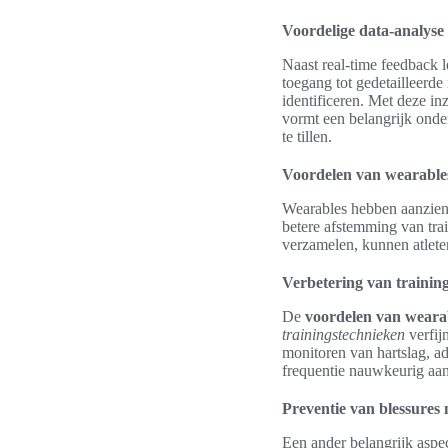
Voordelige data-analyse 
Naast real-time feedback 
toegang tot gedetailleerde
identificeren. Met deze in
vormt een belangrijk onde
te tillen.
Voordelen van wearables
Wearables hebben aanzienl
betere afstemming van tra
verzamelen, kunnen atleten
Verbetering van traini
De
voordelen van wearab
trainingstechnieken
verfij
monitoren van hartslag, ad
frequentie nauwkeurig aan
Preventie van blessures
Een ander belangrijk aspe