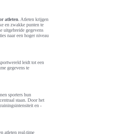
or atleten
. Atleten krijgen
erke en zwakke punten te
ze uitgebreide gegevens
ties naar een hoger niveau
ortwereld leidt tot een
time gegevens te
nen sporters hun
 centraal staan. Door het
iningsintensiteit en -
n atleten real-time