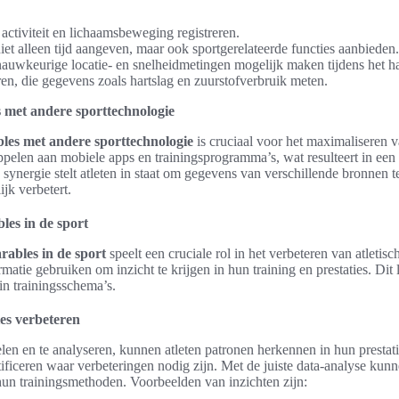
e activiteit en lichaamsbeweging registreren.
iet alleen tijd aangeven, maar ook sportgerelateerde functies aanbieden.
auwkeurige locatie- en snelheidmetingen mogelijk maken tijdens het ha
en, die gegevens zoals hartslag en zuurstofverbruik meten.
s met andere sporttechnologie
bles met andere sporttechnologie
is cruciaal voor het maximaliseren va
elen aan mobiele apps en trainingsprogramma’s, wat resulteert in een
e synergie stelt atleten in staat om gegevens van verschillende bronnen
ijk verbetert.
les in de sport
rables in de sport
speelt een cruciale rol in het verbeteren van atletisch
atie gebruiken om inzicht te krijgen in hun training en prestaties. Dit l
in trainingsschema’s.
ies verbeteren
n en te analyseren, kunnen atleten patronen herkennen in hun prestatie
ficeren waar verbeteringen nodig zijn. Met de juiste data-analyse kunne
n trainingsmethoden. Voorbeelden van inzichten zijn: