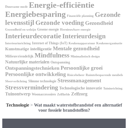
Energie-efficiëntie
Duurzame mode
Energiebesparing
Gezonde
Financiële planning
levensstijl
Gezonde voeding
Gezondheid
Groene energie
Gezondheid en welzijn
Hernieuwbare energie
Interieurdecoratie
Interieurdesign
Internet of Things (IoT)
Interieurinrichting
Keukenorganisatie
Keukenapparatuur
Mentale gezondheid
Kunstmatige intelligentie
Mindfulness
Milieuvriendelijk
Minimalistisch design
Natuurlijke materialen
Ontspanning
Persoonlijke groei
Ontspanningstechnieken
Persoonlijke ontwikkeling
Risicobeheer
Ruimtebesparende meubels
Stressmanagement
Slimme technologie
Sfeerverlichting
Stressvermindering
Technologische innovatie
Tuininrichting
Tuinontwerp
Zelfzorg
Woonaccessoires
Zelfliefde
Technologie
>
Wat maakt waterstofbrandstof een alternatief
voor fossiele brandstoffen?