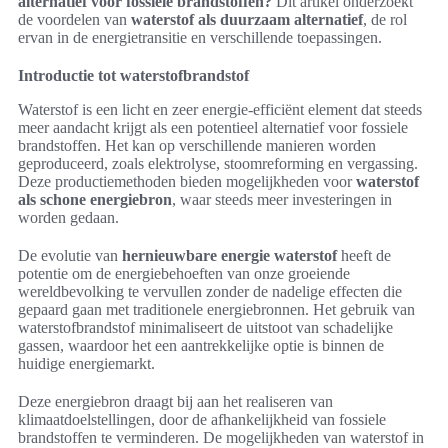
alternatief voor fossiele brandstoffen?
Dit artikel onderzoekt
de voordelen van
waterstof als duurzaam alternatief
, de rol
ervan in de energietransitie en verschillende toepassingen.
Introductie tot waterstofbrandstof
Waterstof is een licht en zeer energie-efficiënt element dat steeds
meer aandacht krijgt als een potentieel alternatief voor fossiele
brandstoffen. Het kan op verschillende manieren worden
geproduceerd, zoals elektrolyse, stoomreforming en vergassing.
Deze productiemethoden bieden mogelijkheden voor
waterstof
als schone energiebron
, waar steeds meer investeringen in
worden gedaan.
De evolutie van
hernieuwbare energie waterstof
heeft de
potentie om de energiebehoeften van onze groeiende
wereldbevolking te vervullen zonder de nadelige effecten die
gepaard gaan met traditionele energiebronnen. Het gebruik van
waterstofbrandstof minimaliseert de uitstoot van schadelijke
gassen, waardoor het een aantrekkelijke optie is binnen de
huidige energiemarkt.
Deze energiebron draagt bij aan het realiseren van
klimaatdoelstellingen, door de afhankelijkheid van fossiele
brandstoffen te verminderen. De mogelijkheden van waterstof in