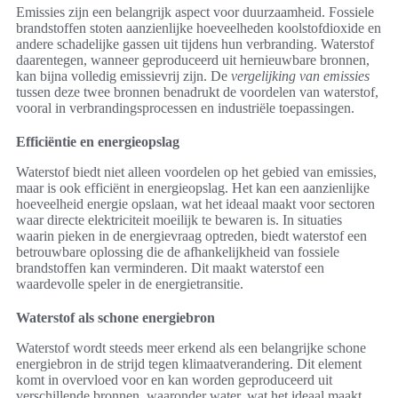
Emissies zijn een belangrijk aspect voor duurzaamheid. Fossiele
brandstoffen stoten aanzienlijke hoeveelheden koolstofdioxide en
andere schadelijke gassen uit tijdens hun verbranding. Waterstof
daarentegen, wanneer geproduceerd uit hernieuwbare bronnen,
kan bijna volledig emissievrij zijn. De
vergelijking van emissies
tussen deze twee bronnen benadrukt de voordelen van waterstof,
vooral in verbrandingsprocessen en industriële toepassingen.
Efficiëntie en energieopslag
Waterstof biedt niet alleen voordelen op het gebied van emissies,
maar is ook efficiënt in energieopslag. Het kan een aanzienlijke
hoeveelheid energie opslaan, wat het ideaal maakt voor sectoren
waar directe elektriciteit moeilijk te bewaren is. In situaties
waarin pieken in de energievraag optreden, biedt waterstof een
betrouwbare oplossing die de afhankelijkheid van fossiele
brandstoffen kan verminderen. Dit maakt waterstof een
waardevolle speler in de energietransitie.
Waterstof als schone energiebron
Waterstof wordt steeds meer erkend als een belangrijke schone
energiebron in de strijd tegen klimaatverandering. Dit element
komt in overvloed voor en kan worden geproduceerd uit
verschillende bronnen, waaronder water, wat het ideaal maakt