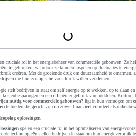
een cruciale rol in het energiebeheer van commerciële gebouwen. Ze he
iciënt te gebruiken, waardoor ze kunnen inspelen op fluctuaties in energ
bruik creëren. Met de groeiende druk om duurzaamheid te omarmen, zi
edrijven die hun ecologische voetafdruk willen verkleinen.
ie stelt bedrijven in staat om zelf energie op te wekken, op te slaan en
 in kostenbesparingen en een efficiënter gebruik van middelen. Kortom,
rijen nuttig voor commerciële gebouwen?
ligt in hun vermogen om
e
ven
te bieden die gericht zijn op zowel financieel voordeel als milieubew
ieopslag oplossingen
lossingen
spelen een cruciale rol in het optimaliseren van energievoor
de technologieën stellen bedrijven in staat om hun energieverbruik te