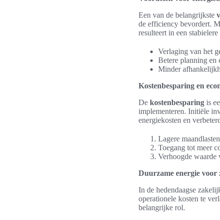
Een van de belangrijkste
de efficiency bevordert. 
resulteert in een stabiele
Verlaging van het g
Betere planning en 
Minder afhankelijkh
Kostenbesparing en eco
De
kostenbesparing
is ee
implementeren. Initiële in
energiekosten en verbeter
Lagere maandlasten 
Toegang tot meer co
Verhoogde waarde v
Duurzame energie voor z
In de hedendaagse zakelij
operationele kosten te ver
belangrijke rol.