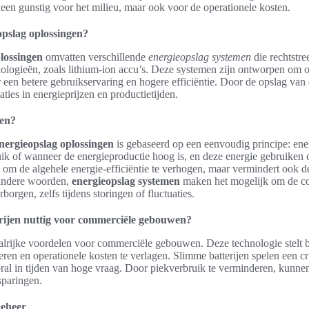
lleen gunstig voor het milieu, maar ook voor de operationele kosten.
opslag oplossingen?
lossingen
omvatten verschillende
energieopslag systemen
die rechtstr
ologieën, zoals lithium-ion accu’s. Deze systemen zijn ontworpen om ov
 een betere gebruikservaring en hogere efficiëntie. Door de opslag van 
aties in energieprijzen en productietijden.
men?
nergieopslag oplossingen
is gebaseerd op een eenvoudig principe: ener
ik of wanneer de energieproductie hoog is, en deze energie gebruike
en om de algehele energie-efficiëntie te verhogen, maar vermindert ook d
 andere woorden,
energieopslag systemen
maken het mogelijk om de con
orgen, zelfs tijdens storingen of fluctuaties.
rijen nuttig voor commerciële gebouwen?
talrijke voordelen voor commerciële gebouwen. Deze technologie stelt b
eren en operationele kosten te verlagen. Slimme batterijen spelen een cr
ral in tijden van hoge vraag. Door piekverbruik te verminderen, kunnen 
sparingen.
beheer