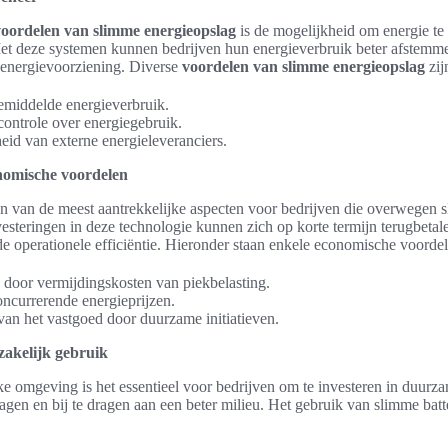
voordelen van slimme energieopslag
is de mogelijkheid om energie te
Met deze systemen kunnen bedrijven hun energieverbruik beter afstemm
re energievoorziening. Diverse
voordelen van slimme energieopslag
zij
emiddelde energieverbruik.
controle over energiegebruik.
eid van externe energieleveranciers.
nomische voordelen
n van de meest aantrekkelijke aspecten voor bedrijven die overwegen sl
vesteringen in deze technologie kunnen zich op korte termijn terugbeta
de operationele efficiëntie. Hieronder staan enkele economische voordel
door vermijdingskosten van piekbelasting.
ncurrerende energieprijzen.
an het vastgoed door duurzame initiatieven.
akelijk gebruik
ke omgeving is het essentieel voor bedrijven om te investeren in duur
lagen en bij te dragen aan een beter milieu. Het gebruik van slimme batte