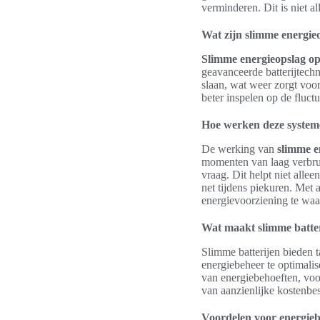
verminderen. Dit is niet a
Wat zijn slimme energie
Slimme energieopslag op
geavanceerde batterijtechn
slaan, wat weer zorgt voor
beter inspelen op de fluctu
Hoe werken deze syste
De werking van
slimme e
momenten van laag verbru
vraag. Dit helpt niet alle
net tijdens piekuren. Met
energievoorziening te waarb
Wat maakt slimme batte
Slimme batterijen bieden 
energiebeheer te optimalis
van energiebehoeften, voo
van aanzienlijke kostenbe
Voordelen voor energie