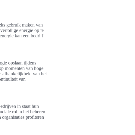
eeks gebruik maken van
ertollige energie op te
energie kan een bedrijf
gie opslaan tijdens
n op momenten van hoge
e afhankelijkheid van het
tinuïteit van
edrijven in staat hun
uciale rol in het beheren
organisaties profiteren