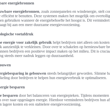
wbare energiebronnen
ieuwbare energiebronnen
, zoals zonnepanelen en windenergie, stelt 
efficiënt te benutten. Deze systemen maken het mogelijk om overtollige
en gebruiken wanneer de energiebehoefte het hoogst is. Dit vermindert
draagt bij aan een meer duurzame energievoorziening.
logische voetafdruk
 energie voor zakelijk gebruik
helpt bedrijven niet alleen om koste
k aanzienlijk te verkleinen. Door over te schakelen op hernieuwbare br
nen bedrijven een positieve impact maken op het milieu. Dit is cruciaa
ng steeds meer nadruk leggen op duurzaamheid.
bouwen
ergiebesparing in gebouwen
steeds belangrijker geworden. Slimme bat
kkeling door bedrijven te helpen hun energieverbruik te optimaliseren.
nergie besparen
ie besparen
door het balanceren van energiepieken. Tijdens momenten
 over naar opgeslagen energie. Hierdoor verminderen bedrijven hun af
in lagere kosten en een stabielere energievoorziening.