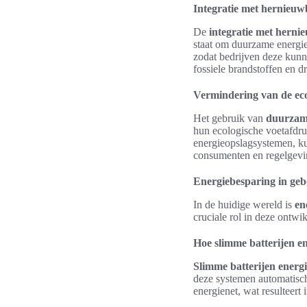
Integratie met hernieu
De
integratie met hern
staat om duurzame energie 
zodat bedrijven deze kunn
fossiele brandstoffen en 
Vermindering van de eco
Het gebruik van
duurzame
hun ecologische voetafdru
energieopslagsystemen, kun
consumenten en regelgevi
Energiebesparing in ge
In de huidige wereld is
en
cruciale rol in deze ontwi
Hoe slimme batterijen e
Slimme batterijen energ
deze systemen automatisch
energienet, wat resulteert 