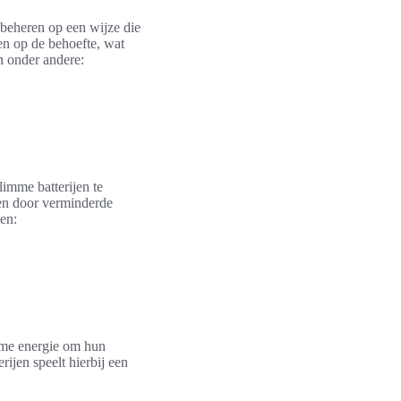
 beheren op een wijze die
en op de behoefte, wat
n onder andere:
imme batterijen te
len door verminderde
en:
zame energie om hun
rijen speelt hierbij een