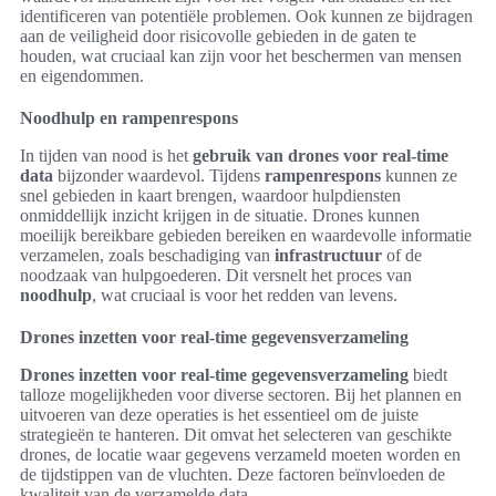
identificeren van potentiële problemen. Ook kunnen ze bijdragen
aan de veiligheid door risicovolle gebieden in de gaten te
houden, wat cruciaal kan zijn voor het beschermen van mensen
en eigendommen.
Noodhulp en rampenrespons
In tijden van nood is het
gebruik van drones voor real-time
data
bijzonder waardevol. Tijdens
rampenrespons
kunnen ze
snel gebieden in kaart brengen, waardoor hulpdiensten
onmiddellijk inzicht krijgen in de situatie. Drones kunnen
moeilijk bereikbare gebieden bereiken en waardevolle informatie
verzamelen, zoals beschadiging van
infrastructuur
of de
noodzaak van hulpgoederen. Dit versnelt het proces van
noodhulp
, wat cruciaal is voor het redden van levens.
Drones inzetten voor real-time gegevensverzameling
Drones inzetten voor real-time gegevensverzameling
biedt
talloze mogelijkheden voor diverse sectoren. Bij het plannen en
uitvoeren van deze operaties is het essentieel om de juiste
strategieën te hanteren. Dit omvat het selecteren van geschikte
drones, de locatie waar gegevens verzameld moeten worden en
de tijdstippen van de vluchten. Deze factoren beïnvloeden de
kwaliteit van de verzamelde data.