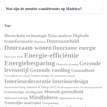
Wat zijn de mooiste wandelroutes op Madeira?
Tags
Digitale
Blockchain technologie
Data-analyse
Duurzaamheid
transformatie
Domótica
Duurzaam wonen
Duurzame energie
Energie-efficiëntie
Duurzame mode
Energiebesparing
Gezonde
Financiële planning
levensstijl
Gezonde voeding
Gezondheid
Groene energie
Gezondheid en welzijn
Hernieuwbare energie
Interieurdecoratie
Interieurdesign
Internet of Things (IoT)
Interieurinrichting
Keukenorganisatie
Keukenapparatuur
Mentale gezondheid
Kunstmatige intelligentie
Mindfulness
Milieuvriendelijk
Minimalistisch design
Natuurlijke materialen
Ontspanning