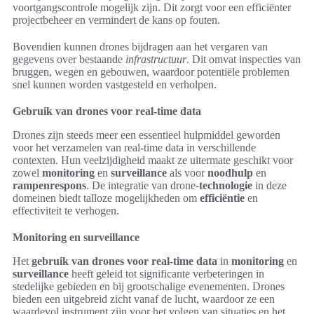
voortgangscontrole mogelijk zijn. Dit zorgt voor een efficiënter
projectbeheer en vermindert de kans op fouten.
Bovendien kunnen drones bijdragen aan het vergaren van
gegevens over bestaande
infrastructuur
. Dit omvat inspecties van
bruggen, wegen en gebouwen, waardoor potentiële problemen
snel kunnen worden vastgesteld en verholpen.
Gebruik van drones voor real-time data
Drones zijn steeds meer een essentieel hulpmiddel geworden
voor het verzamelen van real-time data in verschillende
contexten. Hun veelzijdigheid maakt ze uitermate geschikt voor
zowel
monitoring
en
surveillance
als voor
noodhulp
en
rampenrespons
. De integratie van drone-
technologie
in deze
domeinen biedt talloze mogelijkheden om
efficiëntie
en
effectiviteit te verhogen.
Monitoring en surveillance
Het
gebruik van drones voor real-time data
in
monitoring
en
surveillance
heeft geleid tot significante verbeteringen in
stedelijke gebieden en bij grootschalige evenementen. Drones
bieden een uitgebreid zicht vanaf de lucht, waardoor ze een
waardevol instrument zijn voor het volgen van situaties en het