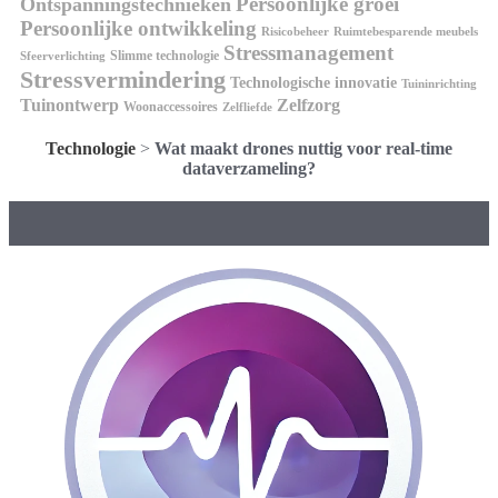
Persoonlijke groei
Ontspanningstechnieken
Persoonlijke ontwikkeling
Risicobeheer
Ruimtebesparende meubels
Stressmanagement
Slimme technologie
Sfeerverlichting
Stressvermindering
Technologische innovatie
Tuininrichting
Tuinontwerp
Zelfzorg
Woonaccessoires
Zelfliefde
Technologie
>
Wat maakt drones nuttig voor real-time
dataverzameling?