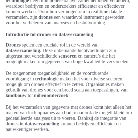
technologie
heeft traditionele dataverzamelmethoden veranderd,
waardoor bedrijven en onderzoekers efficiënter en effectiever
kunnen werken. Door hun vermogen om in real-time data te
verzamelen, zijn
drones
een waardevol instrument geworden
voor het verbeteren van analyses en besluitvorming.
Introductie tot drones en dataverzameling
Drones
spelen een cruciale rol in de wereld van
dataverzameling
. Deze onbemande luchtvoertuigen zijn
uitgerust met verschillende
sensoren
en camera’s die het
mogelijk maken om gegevens van hoge kwaliteit te verzamelen.
De toegenomen toegankelijkheid en de voortdurende
vooruitgang in
technologie
maken het voor diverse sectoren
mogelijk om drones effectief in te zetten. Organisaties maken
gebruik van drones voor een breed scala aan toepassingen, van
landbouw
tot
milieuonderzoek
.
Bij het verzamelen van gegevens met drones komt niet alleen het
maken van luchtopnames aan bod, maar ook de mogelijkheid om
gedetailleerde analyses uit te voeren. Dankzij de integratie van
drones in
dataverzameling
kunnen bedrijven efficiënter en
nauwkeuriger werken.