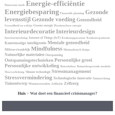
Energie-efficiëntie
Duurzame mode
Energiebesparing
Gezonde
Financiële planning
levensstijl
Gezonde voeding
Gezondheid
Groene energie
Gezondheid en welzijn
Hernieuwbare energie
Interieurdecoratie
Interieurdesign
Internet of Things (IoT)
Interieurinrichting
Keukenorganisatie
Keukenapparatuur
Mentale gezondheid
Kunstmatige intelligentie
Mindfulness
Milieuvriendelijk
Minimalistisch design
Natuurlijke materialen
Ontspanning
Persoonlijke groei
Ontspanningstechnieken
Persoonlijke ontwikkeling
Risicobeheer
Ruimtebesparende meubels
Stressmanagement
Slimme technologie
Sfeerverlichting
Stressvermindering
Technologische innovatie
Tuininrichting
Tuinontwerp
Zelfzorg
Woonaccessoires
Zelfliefde
Huis
>
Wat doet een financieel crisismanager?