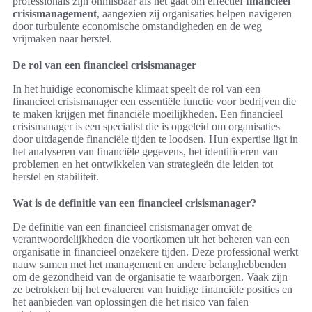
professionals zijn onmisbaar als het gaat om effectief
financieel
crisismanagement
, aangezien zij organisaties helpen navigeren
door turbulente economische omstandigheden en de weg
vrijmaken naar herstel.
De rol van een financieel crisismanager
In het huidige economische klimaat speelt de rol van een
financieel crisismanager een essentiële functie voor bedrijven die
te maken krijgen met financiële moeilijkheden. Een financieel
crisismanager is een specialist die is opgeleid om organisaties
door uitdagende financiële tijden te loodsen. Hun expertise ligt in
het analyseren van financiële gegevens, het identificeren van
problemen en het ontwikkelen van strategieën die leiden tot
herstel en stabiliteit.
Wat is de definitie van een financieel crisismanager?
De definitie van een financieel crisismanager omvat de
verantwoordelijkheden die voortkomen uit het beheren van een
organisatie in financieel onzekere tijden. Deze professional werkt
nauw samen met het management en andere belanghebbenden
om de gezondheid van de organisatie te waarborgen. Vaak zijn
ze betrokken bij het evalueren van huidige financiële posities en
het aanbieden van oplossingen die het risico van falen