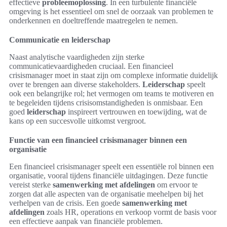
effectieve
probleemoplossing
. In een turbulente financiële
omgeving is het essentieel om snel de oorzaak van problemen te
onderkennen en doeltreffende maatregelen te nemen.
Communicatie en leiderschap
Naast analytische vaardigheden zijn sterke
communicatievaardigheden cruciaal. Een financieel
crisismanager moet in staat zijn om complexe informatie duidelijk
over te brengen aan diverse stakeholders.
Leiderschap
speelt
ook een belangrijke rol; het vermogen om teams te motiveren en
te begeleiden tijdens crisisomstandigheden is onmisbaar. Een
goed
leiderschap
inspireert vertrouwen en toewijding, wat de
kans op een succesvolle uitkomst vergroot.
Functie van een financieel crisismanager binnen een
organisatie
Een financieel crisismanager speelt een essentiële rol binnen een
organisatie, vooral tijdens financiële uitdagingen. Deze functie
vereist sterke
samenwerking met afdelingen
om ervoor te
zorgen dat alle aspecten van de organisatie meehelpen bij het
verhelpen van de crisis. Een goede
samenwerking met
afdelingen
zoals HR, operations en verkoop vormt de basis voor
een effectieve aanpak van financiële problemen.