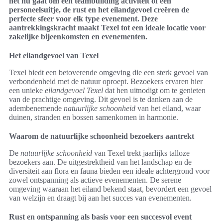
het nu gaat om een teambuilding activiteit of een
personeelsuitje, de rust en het eilandgevoel creëren de
perfecte sfeer voor elk type evenement. Deze
aantrekkingskracht maakt Texel tot een ideale locatie voor
zakelijke bijeenkomsten en evenementen.
Het eilandgevoel van Texel
Texel biedt een betoverende omgeving die een sterk gevoel van
verbondenheid met de natuur oproept. Bezoekers ervaren hier
een unieke
eilandgevoel Texel
dat hen uitnodigt om te genieten
van de prachtige omgeving. Dit gevoel is te danken aan de
adembenemende
natuurlijke schoonheid
van het eiland, waar
duinen, stranden en bossen samenkomen in harmonie.
Waarom de natuurlijke schoonheid bezoekers aantrekt
De
natuurlijke schoonheid
van Texel trekt jaarlijks talloze
bezoekers aan. De uitgestrektheid van het landschap en de
diversiteit aan flora en fauna bieden een ideale achtergrond voor
zowel ontspanning als actieve evenementen. De serene
omgeving waaraan het eiland bekend staat, bevordert een gevoel
van welzijn en draagt bij aan het succes van evenementen.
Rust en ontspanning als basis voor een succesvol event