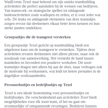
WadEvents Texel staat bekend om zijn unieke teambuilding
activiteiten die perfect aansluiten bij de wensen van bedrijven.
Van teamwork- en strategische spellen tot uitdagende
buitenactiviteiten zoals wadlopen en zeilen, er is voor ieder wat
wils. De leuke en uitdagende elementen van deze teamuitjes
zorgen ervoor dat deelnemers elkaar beter leren kennen en hun
sterke punten ontdekken.
Groepsuitjes die de teamgeest versterken
Een groepsuitje Texel gericht op teambuilding biedt een
uitgelezen kans om de teamgeest te versterken. Tijdens deze
activiteiten ervaren deelnemers niet alleen plezier, maar ook de
noodzaak van samenwerking. Het versterkt de band tussen
teamleden en bevordert een positieve werksfeer. Dit soort
teamuitjes dragen niet alleen bij aan de sfeer, maar verhogen ook
de motivatie bij werknemers, wat leidt tot betere prestaties in de
dagelijkse werkzaamheden.
Personeelsuitjes en bedrijfsuitjes op Texel
Texel is een ideale bestemming voor personeelsuitjes en
bedrijfsuitjes. De verscheidenheid aan
activiteiten Texel
biedt
mogelijkheden voor elk soort team, of het nu gaat om
avontuurlijke of ontspannende ervaringen. Bedrijven kunnen