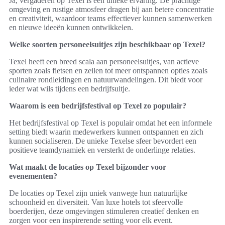
Ja, vergaderen op Texel is een unieke ervaring. De prachtige
omgeving en rustige atmosfeer dragen bij aan betere concentratie
en creativiteit, waardoor teams effectiever kunnen samenwerken
en nieuwe ideeën kunnen ontwikkelen.
Welke soorten personeelsuitjes zijn beschikbaar op Texel?
Texel heeft een breed scala aan personeelsuitjes, van actieve
sporten zoals fietsen en zeilen tot meer ontspannen opties zoals
culinaire rondleidingen en natuurwandelingen. Dit biedt voor
ieder wat wils tijdens een bedrijfsuitje.
Waarom is een bedrijfsfestival op Texel zo populair?
Het bedrijfsfestival op Texel is populair omdat het een informele
setting biedt waarin medewerkers kunnen ontspannen en zich
kunnen socialiseren. De unieke Texelse sfeer bevordert een
positieve teamdynamiek en versterkt de onderlinge relaties.
Wat maakt de locaties op Texel bijzonder voor
evenementen?
De locaties op Texel zijn uniek vanwege hun natuurlijke
schoonheid en diversiteit. Van luxe hotels tot sfeervolle
boerderijen, deze omgevingen stimuleren creatief denken en
zorgen voor een inspirerende setting voor elk event.