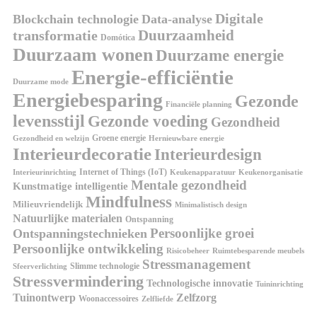
Digitale
Blockchain technologie
Data-analyse
Duurzaamheid
transformatie
Domótica
Duurzaam wonen
Duurzame energie
Energie-efficiëntie
Duurzame mode
Energiebesparing
Gezonde
Financiële planning
levensstijl
Gezonde voeding
Gezondheid
Groene energie
Gezondheid en welzijn
Hernieuwbare energie
Interieurdecoratie
Interieurdesign
Internet of Things (IoT)
Interieurinrichting
Keukenorganisatie
Keukenapparatuur
Mentale gezondheid
Kunstmatige intelligentie
Mindfulness
Milieuvriendelijk
Minimalistisch design
Natuurlijke materialen
Ontspanning
Persoonlijke groei
Ontspanningstechnieken
Persoonlijke ontwikkeling
Risicobeheer
Ruimtebesparende meubels
Stressmanagement
Slimme technologie
Sfeerverlichting
Stressvermindering
Technologische innovatie
Tuininrichting
Tuinontwerp
Zelfzorg
Woonaccessoires
Zelfliefde