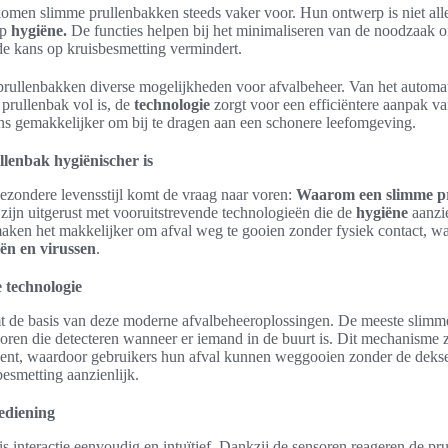
omen slimme prullenbakken steeds vaker voor. Hun ontwerp is niet alle
op
hygiëne.
De functies helpen bij het minimaliseren van de noodzaak 
de kans op kruisbesmetting vermindert.
rullenbakken diverse mogelijkheden voor afvalbeheer. Van het automati
prullenbak vol is, de
technologie
zorgt voor een efficiëntere aanpak v
s gemakkelijker om bij te dragen aan een schonere leefomgeving.
lenbak hygiënischer is
gezondere levensstijl komt de vraag naar voren:
Waarom een slimme pr
ijn uitgerust met vooruitstrevende technologieën die de
hygiëne
aanzie
aken het makkelijker om afval weg te gooien zonder fysiek contact, wat 
iën en virussen
.
 technologie
 de basis van deze moderne afvalbeheeroplossingen. De meeste slimme
soren die detecteren wanneer er iemand in de buurt is. Dit mechanisme 
ent, waardoor gebruikers hun afval kunnen weggooien zonder de deksel
esmetting aanzienlijk.
ediening
is interactie eenvoudig en intuïtief. Dankzij de sensoren reageren de p