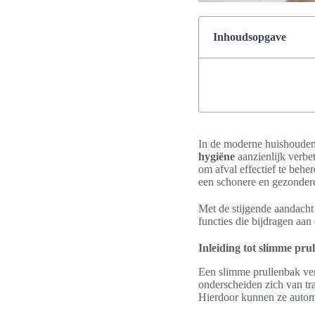
Inhoudsopgave
In de moderne huishouden
hygiëne
aanzienlijk verb
om afval effectief te behe
een schonere en gezonder
Met de stijgende aandach
functies die bijdragen aan
Inleiding tot slimme pr
Een slimme prullenbak ve
onderscheiden zich van tr
Hierdoor kunnen ze automa