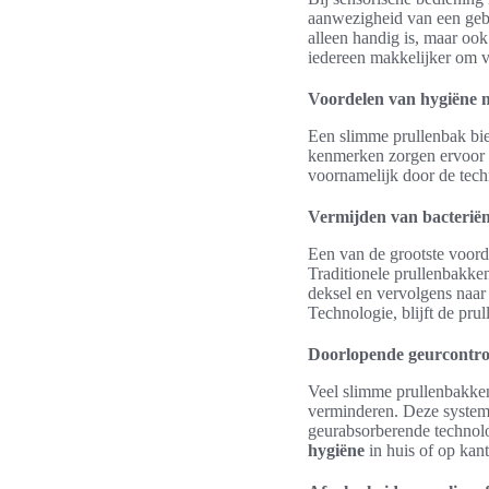
aanwezigheid van een geb
alleen handig is, maar ook
iedereen makkelijker om ve
Voordelen van hygiëne 
Een slimme prullenbak bie
kenmerken zorgen ervoor 
voornamelijk door de tech
Vermijden van bacteriën
Een van de grootste voord
Traditionele prullenbakk
deksel en vervolgens naa
Technologie, blijft de pr
Doorlopende geurcontro
Veel slimme prullenbakken
verminderen. Deze systemen
geurabsorberende technolo
hygiëne
in huis of op kant