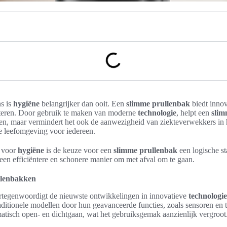
s is
hygiëne
belangrijker dan ooit. Een
slimme prullenbak
biedt innov
eteren. Door gebruik te maken van moderne
technologie
, helpt een
slim
ren, maar vermindert het ook de aanwezigheid van ziekteverwekkers in h
e leefomgeving voor iedereen.
t voor
hygiëne
is de keuze voor een
slimme prullenbak
een logische st
 een efficiëntere en schonere manier om met afval om te gaan.
ullenbakken
rtegenwoordigt de nieuwste ontwikkelingen in innovatieve
technologie
aditionele modellen door hun geavanceerde functies, zoals sensoren en 
tisch open- en dichtgaan, wat het gebruiksgemak aanzienlijk vergroot