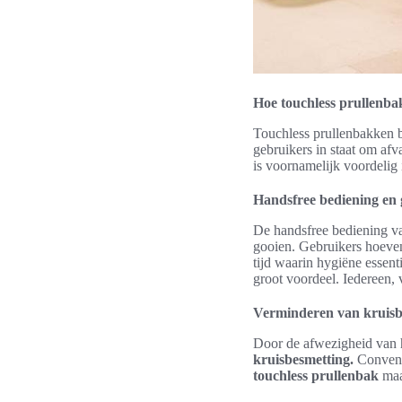
Hoe touchless prullenb
Touchless prullenbakken b
gebruikers in staat om afva
is voornamelijk voordelig
Handsfree bediening en
De handsfree bediening v
gooien. Gebruikers hoeven
tijd waarin hygiëne essent
groot voordeel. Iedereen,
Verminderen van kruisb
Door de afwezigheid van 
kruisbesmetting.
Conventi
touchless prullenbak
maak