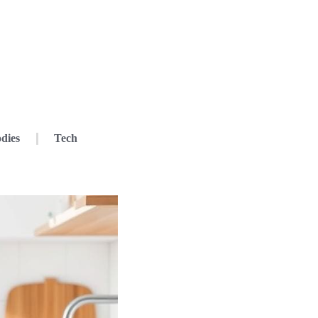
dies
Tech