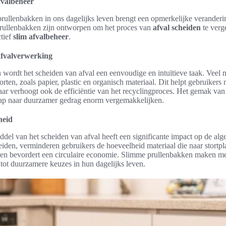
fvalbeheer
prullenbakken in ons dagelijks leven brengt een opmerkelijke verander
rullenbakken zijn ontworpen om het proces van
afval scheiden
te verg
ctief
slim afvalbeheer
.
fvalverwerking
wordt het scheiden van afval een eenvoudige en intuïtieve taak. Veel
rten, zoals papier, plastic en organisch materiaal. Dit helpt gebruikers 
aar verhoogt ook de efficiëntie van het recyclingproces. Het gemak va
tap naar duurzamer gedrag enorm vergemakkelijken.
heid
del van het scheiden van afval heeft een significante impact op de alg
heiden, verminderen gebruikers de hoeveelheid materiaal die naar stortpla
u en bevordert een circulaire economie. Slimme prullenbakken maken 
 tot duurzamere keuzes in hun dagelijks leven.