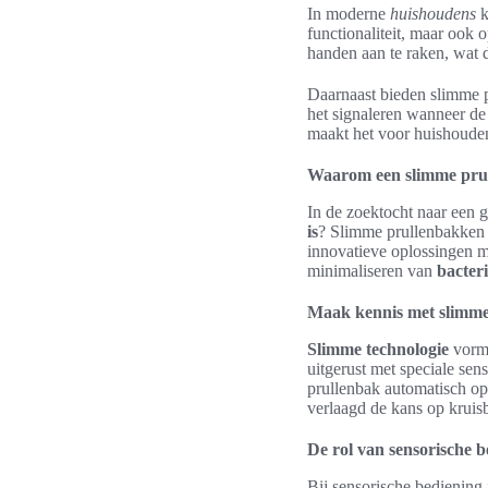
In moderne
huishoudens
k
functionaliteit, maar ook 
handen aan te raken, wat 
Daarnaast bieden slimme p
het signaleren wanneer de 
maakt het voor huishouden
Waarom een slimme prul
In de zoektocht naar een 
is
? Slimme prullenbakken z
innovatieve oplossingen m
minimaliseren van
bacter
Maak kennis met slimme
Slimme technologie
vormt
uitgerust met speciale sen
prullenbak automatisch op
verlaagd de kans op kruisb
De rol van sensorische b
Bij sensorische bediening 