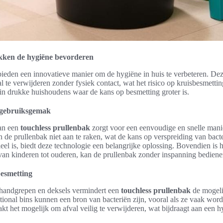
akken de hygiëne bevorderen
ieden een innovatieve manier om de hygiëne in huis te verbeteren. Dez
l te verwijderen zonder fysiek contact, wat het risico op kruisbesmetting
 in drukke huishoudens waar de kans op besmetting groter is.
 gebruiksgemak
an een
touchless prullenbak
zorgt voor een eenvoudige en snelle mani
 de prullenbak niet aan te raken, wat de kans op verspreiding van bacte
ieel is, biedt deze technologie een belangrijke oplossing. Bovendien is
 van kinderen tot ouderen, kan de prullenbak zonder inspanning bediene
esmetting
handgrepen en deksels vermindert een
touchless prullenbak
de mogeli
onal bins kunnen een bron van bacteriën zijn, vooral als ze vaak wor
t het mogelijk om afval veilig te verwijderen, wat bijdraagt aan een 