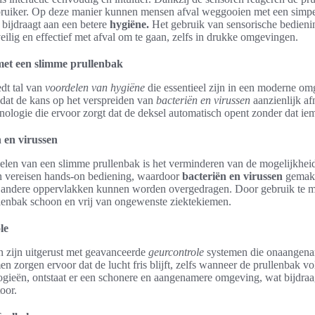
ruiker. Op deze manier kunnen mensen afval weggooien met een simpe
 bijdraagt aan een betere
hygiëne.
Het gebruik van sensorische bedieni
ilig en effectief met afval om te gaan, zelfs in drukke omgevingen.
met een slimme prullenbak
dt tal van
voordelen van hygiëne
die essentieel zijn in een moderne o
dat de kans op het verspreiden van
bacteriën en virussen
aanzienlijk af
nologie die ervoor zorgt dat de deksel automatisch opent zonder dat ie
 en virussen
elen van een slimme prullenbak is het verminderen van de mogelijkhe
en vereisen hands-on bediening, waardoor
bacteriën en virussen
gemakk
r andere oppervlakken kunnen worden overgedragen. Door gebruik te 
ullenbak schoon en vrij van ongewenste ziektekiemen.
le
 zijn uitgerust met geavanceerde
geurcontrole
systemen die onaangenam
 zorgen ervoor dat de lucht fris blijft, zelfs wanneer de prullenbak vo
gieën, ontstaat er een schonere en aangenamere omgeving, wat bijdra
oor.