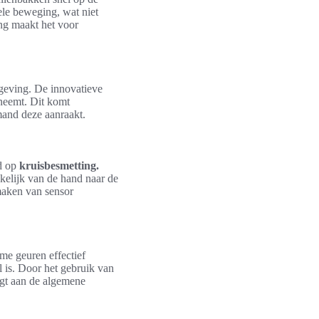
le beweging, wat niet
ng maakt het voor
mgeving. De innovatieve
neemt. Dit komt
mand deze aanraakt.
id op
kruisbesmetting.
elijk van de hand naar de
maken van sensor
e geuren effectief
l is. Door het gebruik van
agt aan de algemene