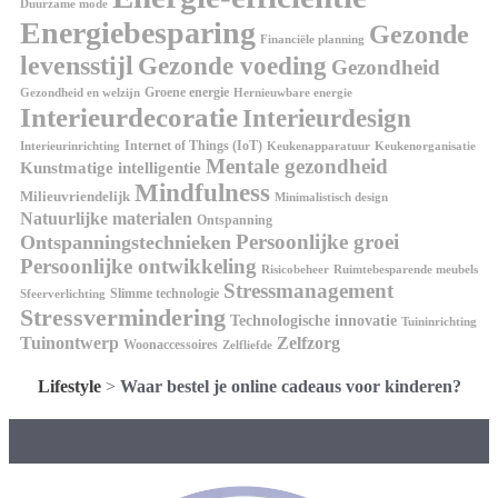
Duurzame mode
Energiebesparing
Gezonde
Financiële planning
levensstijl
Gezonde voeding
Gezondheid
Groene energie
Gezondheid en welzijn
Hernieuwbare energie
Interieurdecoratie
Interieurdesign
Internet of Things (IoT)
Interieurinrichting
Keukenorganisatie
Keukenapparatuur
Mentale gezondheid
Kunstmatige intelligentie
Mindfulness
Milieuvriendelijk
Minimalistisch design
Natuurlijke materialen
Ontspanning
Persoonlijke groei
Ontspanningstechnieken
Persoonlijke ontwikkeling
Risicobeheer
Ruimtebesparende meubels
Stressmanagement
Slimme technologie
Sfeerverlichting
Stressvermindering
Technologische innovatie
Tuininrichting
Tuinontwerp
Zelfzorg
Woonaccessoires
Zelfliefde
Lifestyle
>
Waar bestel je online cadeaus voor kinderen?