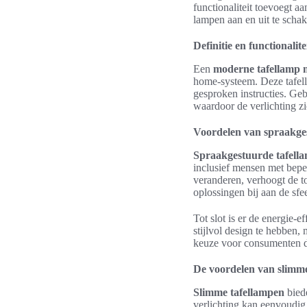
functionaliteit toevoegt a
lampen aan en uit te schake
Definitie en functionalite
Een
moderne tafellamp 
home-systeem. Deze tafell
gesproken instructies. Ge
waardoor de verlichting z
Voordelen van spraakge
Spraakgestuurde tafell
inclusief mensen met bepe
veranderen, verhoogt de t
oplossingen bij aan de sfe
Tot slot is er de energie-e
stijlvol design te hebben,
keuze voor consumenten di
De voordelen van slimm
Slimme tafellampen
biede
verlichting kan eenvoudig 