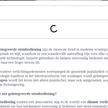
ntegreerde stembediening
zijn de nieuwste trend in moderne woningv
mak en stijl, waardoor ze een waardevolle aanvulling zijn voor elke
urde technologie, kunnen gebruikers de lampen eenvoudig bedienen me
t naar een hoger niveau tilt.
atieve verlichtingselementen weerspiegelt de groeiende populariteit 
logie naadloos in het interieurontwerp van woningen wordt geïntegree
ampen
wordt het leven niet alleen praktischer, maar ook aangenamer, w
me leefomgeving.
t een geïntegreerde stembediening?
bediening
vormen een innovatieve stap in de wereld van
slimme verli
lijkheid om hun tafellampen eenvoudig te bedienen met stemcommando’