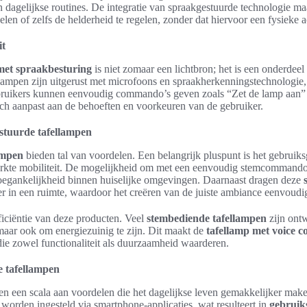
an dagelijkse routines. De integratie van spraakgestuurde technologie m
len of zelfs de helderheid te regelen, zonder dat hiervoor een fysieke ac
it
met spraakbesturing
is niet zomaar een lichtbron; het is een onderdeel
ampen zijn uitgerust met microfoons en spraakherkenningstechnologie
bruikers kunnen eenvoudig commando’s geven zoals “Zet de lamp aan” of
ich aanpast aan de behoeften en voorkeuren van de gebruiker.
stuurde tafellampen
ampen
bieden tal van voordelen. Een belangrijk pluspunt is het gebruik
rkte mobiliteit. De mogelijkheid om met een eenvoudig stemcommando 
oegankelijkheid binnen huiselijke omgevingen. Daarnaast dragen deze
er in een ruimte, waardoor het creëren van de juiste ambiance eenvoudi
fficiëntie van deze producten. Veel
stembediende tafellampen
zijn ont
 maar ook om energiezuinig te zijn. Dit maakt de
tafellamp met voice c
e zowel functionaliteit als duurzaamheid waarderen.
e tafellampen
n een scala aan voordelen die het dagelijkse leven gemakkelijker mak
worden ingesteld via smartphone-applicaties, wat resulteert in
gebruiks