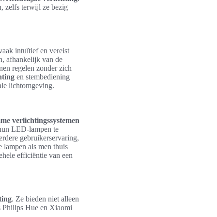
zelfs terwijl ze bezig
ak intuïtief en vereist
n, afhankelijk van de
nnen regelen zonder zich
hting
en stembediening
ale lichtomgeving.
mme verlichtingssystemen
 hun LED-lampen te
erdere gebruikerservaring,
de lampen als men thuis
hele efficiëntie van een
ting
. Ze bieden niet alleen
als Philips Hue en Xiaomi