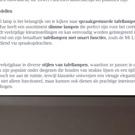
dellen
el lamp is het belangrijk om te kijken naar
spraakgestuurde tafellamp
 Hue heeft een assortiment
slimme lampen
die perfect zijn voor het creë
t veelzijdige kleurinstellingen en kan eenvoudig worden geïntegreerd 
end om zijn betaalbare
tafellampen met smart functies
, zoals de Mi 
iend via spraakopdrachten.
verkrijgbaar in diverse
stijlen van tafellampen
, waardoor ze passen in e
zijn populair onder diegenen die houden van strakke lijnen en een tijdlo
touch toe aan de ruimte, terwijl klassieke ontwerpen een vleugje elegan
 niet alleen functioneel, maar kunnen ook dienen als prachtige interieur
rhogen.