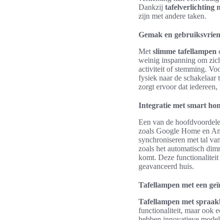
Dankzij
tafelverlichting
zijn met andere taken.
Gemak en gebruiksvrien
Met
slimme tafellampen
e
weinig inspanning om zich 
activiteit of stemming. Vo
fysiek naar de schakelaar
zorgt ervoor dat iedereen,
Integratie met smart ho
Een van de hoofdvoordelen
zoals Google Home en A
synchroniseren met tal va
zoals het automatisch dimm
komt. Deze functionaliteit
geavanceerd huis.
Tafellampen met een geï
Tafellampen met spraak
functionaliteit, maar ook e
hebben innovatieve modelle