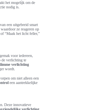
aakt het mogelijk om de
tie nodig is.
 van een uitgebreid smart
, waardoor ze reageren op
 “Maak het licht feller,”
sgemak voor iedereen,
de verlichting te
slimme verlichting
ger wordt.
worpen om niet alleen een
ontrol
een aantrekkelijke
en. Deze innovatieve
vriendelijke verlichting
.