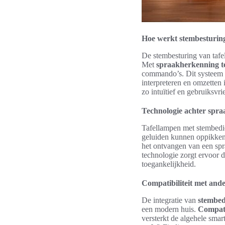
Hoe werkt stembesturing
De stembesturing van taf
Met
spraakherkenning t
commando’s. Dit systeem 
interpreteren en omzetten 
zo intuïtief en gebruiksvr
Technologie achter spra
Tafellampen met stembedie
geluiden kunnen oppikken
het ontvangen van een sp
technologie zorgt ervoor d
toegankelijkheid.
Compatibiliteit met and
De integratie van
stembed
een modern huis.
Compati
versterkt de algehele sma