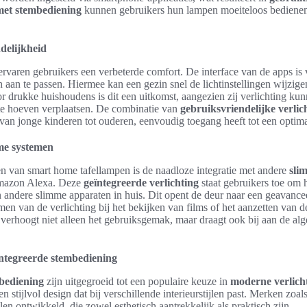
 met stembediening
kunnen gebruikers hun lampen moeiteloos bedienen, 
delijkheid
rvaren gebruikers een verbeterde comfort. De interface van de apps is va
aan te passen. Hiermee kan een gezin snel de lichtinstellingen wijzige
or drukke huishoudens is dit een uitkomst, aangezien zij verlichting ku
 te hoeven verplaatsen. De combinatie van
gebruiksvriendelijke verlic
 van jonge kinderen tot ouderen, eenvoudig toegang heeft tot een optim
me systemen
 van smart home tafellampen is de naadloze integratie met andere
sli
mazon Alexa. Deze
geïntegreerde verlichting
staat gebruikers toe om
n andere slimme apparaten in huis. Dit opent de deur naar een geavance
en van de verlichting bij het bekijken van films of het aanzetten van 
 verhoogt niet alleen het gebruiksgemak, maar draagt ook bij aan de alge
ntegreerde stembediening
bediening
zijn uitgegroeid tot een populaire keuze in
moderne verlich
en stijlvol design dat bij verschillende interieurstijlen past. Merken zo
n ontwikkeld, die zowel esthetisch aantrekkelijk als praktisch zijn.