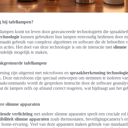
 bij tafellampen?
ellampen komt tot leven door geavanceerde technologieën die spraakhe
echnologie
kunnen gebruikers hun lampen eenvoudig bedienen door m
maakt gebruik van complexe algoritmes en software die de behoeften v
in acties. Het doel van deze technologie is om de interactie met
slimme 
iendelijk mogelijk te maken.
akgestuurde tafellampen
ning zijn uitgerust met microfoons en
spraakherkenning technologi
. Deze microfoons zijn speciaal ontworpen om stemmen te isoleren va
raakcommando wordt de gesproken instructie door de software geanalys
at de lampen zelfs op afstand correct reageren, wat bijdraagt aan het 
ere slimme apparaten
iende verlichting
met andere slimme apparaten speelt een cruciale rol i
biliteit slimme apparaten
zoals thermostaten, beveiligingscamera’s e
rt home-ervaring. Veel van deze apparaten maken gebruik van standaard