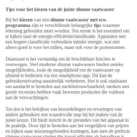
Tips voor het kiezen van de juiste slimme vaatwasser
Bij het
kiezen
van een
slimme vaatwasser met eco-
programma
zijn er verschillende belangrijke
tips
waarmee
rekening gehouden moet worden. Ten eerste is het essentieel om
te kijken naar de energie-efficiëntieclassificatie. Apparaten met
een hogere classificatie verbruiken minder energie, wat niet
alleen goed is voor het milieu, maar ook voor de portemonnee.
Daarnaast is het verstandig om de beschikbare functies te
overwegen. Veel moderne slimme vaatwassers bieden unieke
mogelijkheden, zoals de mogelijkheid om de vaatwasser op
afstand te bedienen via een smartphone-app. Dit kan de
gebruikerservaring aanzienlijk verbeteren. Het is ook raadzaam
om aandacht te besteden aan merkbetrouwbaarheid; merken met
goede recensies hebben vaak bewezen producten die voldoen
aan de verwachtingen.
Tot slot is het bekijken van beoordelingen en ervaringen van
andere gebruikers een waardevolle stap bij het maken van de
juiste keuze. Dit biedt inzicht in de prestaties van het apparaat in
de praktijk. Door tijd te besteden aan het vergelijken van prijzen
en kijken naar seizoensgebonden kortingen, kan men de perfecte
slimme vaatwasser vinden die zowel efficiënt als betaalbaar is.