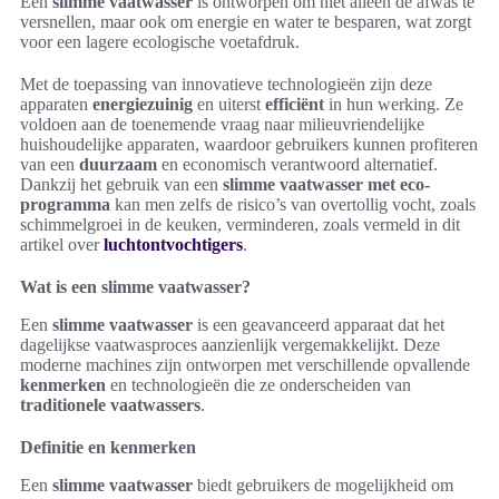
Een
slimme vaatwasser
is ontworpen om niet alleen de afwas te
versnellen, maar ook om energie en water te besparen, wat zorgt
voor een lagere ecologische voetafdruk.
Met de toepassing van innovatieve technologieën zijn deze
apparaten
energiezuinig
en uiterst
efficiënt
in hun werking. Ze
voldoen aan de toenemende vraag naar milieuvriendelijke
huishoudelijke apparaten, waardoor gebruikers kunnen profiteren
van een
duurzaam
en economisch verantwoord alternatief.
Dankzij het gebruik van een
slimme vaatwasser met eco-
programma
kan men zelfs de risico’s van overtollig vocht, zoals
schimmelgroei in de keuken, verminderen, zoals vermeld in dit
artikel over
luchtontvochtigers
.
Wat is een slimme vaatwasser?
Een
slimme vaatwasser
is een geavanceerd apparaat dat het
dagelijkse vaatwasproces aanzienlijk vergemakkelijkt. Deze
moderne machines zijn ontworpen met verschillende opvallende
kenmerken
en technologieën die ze onderscheiden van
traditionele vaatwassers
.
Definitie en kenmerken
Een
slimme vaatwasser
biedt gebruikers de mogelijkheid om