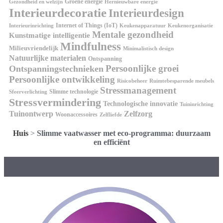
Groene energie
Gezondheid en welzijn
Hernieuwbare energie
Interieurdecoratie
Interieurdesign
Internet of Things (IoT)
Interieurinrichting
Keukenorganisatie
Keukenapparatuur
Mentale gezondheid
Kunstmatige intelligentie
Mindfulness
Milieuvriendelijk
Minimalistisch design
Natuurlijke materialen
Ontspanning
Persoonlijke groei
Ontspanningstechnieken
Persoonlijke ontwikkeling
Risicobeheer
Ruimtebesparende meubels
Stressmanagement
Slimme technologie
Sfeerverlichting
Stressvermindering
Technologische innovatie
Tuininrichting
Tuinontwerp
Zelfzorg
Woonaccessoires
Zelfliefde
Huis
>
Slimme vaatwasser met eco-programma: duurzaam
en efficiënt