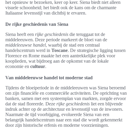
het opnieuw te bezoeken, keer op keer. Siena biedt niet alleen
visuele schoonheid; het biedt ook de kans om de charmante
Italiaanse levensstijl van dichtbij te ervaren.
De rijke geschiedenis van Siena
Siena heeft een
rijke geschiedenis
die teruggaat tot de
middeleeuwen. Deze periode markeert de bloei van de
middeleeuwse handel
, waarbij de stad een centraal
handelscentrum werd in
Toscane
. De strategische ligging tussen
Florence en Rome maakte het een aantrekkelijke plek voor
kooplieden, wat bijdroeg aan de opkomst van de lokale
economie en
cultuur
.
Van middeleeuwse handel tot moderne stad
Tijdens de bloeiperiode in de middeleeuwen was Siena beroemd
om zijn financiële en commerciële activiteiten. De oprichting van
banken, samen met een systeemplan van markten, zorgde ervoor
dat de stad floreerde. Deze
rijke geschiedenis
liet een blijvende
indruk achter op de architectuur en levensstijl van de inwoners.
Naarmate de tijd voorbijging, evolueerde Siena van een
belangrijk handelscentrum naar een stad die wordt gekenmerkt
door zijn historische erfenis en moderne voorzieningen.