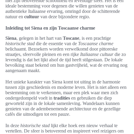
met zijn betoverende schoonheid en levendige sfeer. Het is een
ideale bestemming voor degenen die willen genieten van de
authentieke Italiaanse ervaring, omringd door de schitterende
natuur en
cultuur
van deze bijzondere regio.
Inleiding tot Siena en zijn Toscaanse charme
Siena
, gelegen in het hart van
Toscane
, is een prachtige
historische stad
die de essentie van de
Toscaanse charme
belichaamt. Bezoekers worden verwelkomd door pittoreske
straatjes, sfeervolle pleinen en een rijke
Italiaanse cultuur
die zo
levendig is dat het lijkt alsof de tijd heeft stilgestaan. De lokale
bevolking staat bekend om hun gastvrijheid, wat de ervaring nog
aangenaam maakt.
Het unieke karakter van Siena komt tot uiting in de harmonie
tussen zijn geschiedenis en moderne leven. Het is niet alleen een
bestemming om te verkennen, maar een plek waar men zich
ondergedompeld voelt in
tradities
en gebruiken die diep
geworteld zijn in de lokale samenleving. Wandelaars kunnen
genieten van de adembenemende architectuur en de gezellige
cafés die uitnodigen tot een pauze.
In deze
historische stad
lijkt elke hoek een nieuw verhaal te
vertellen. De sfeer is betoverend en inspireert veel reizigers om