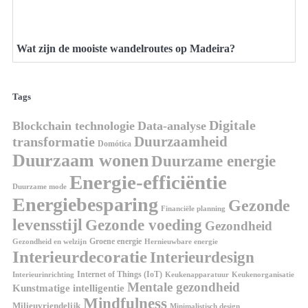
Wat zijn de mooiste wandelroutes op Madeira?
Tags
Digitale
Blockchain technologie
Data-analyse
Duurzaamheid
transformatie
Domótica
Duurzaam wonen
Duurzame energie
Energie-efficiëntie
Duurzame mode
Energiebesparing
Gezonde
Financiële planning
levensstijl
Gezonde voeding
Gezondheid
Groene energie
Gezondheid en welzijn
Hernieuwbare energie
Interieurdecoratie
Interieurdesign
Internet of Things (IoT)
Interieurinrichting
Keukenorganisatie
Keukenapparatuur
Mentale gezondheid
Kunstmatige intelligentie
Mindfulness
Milieuvriendelijk
Minimalistisch design