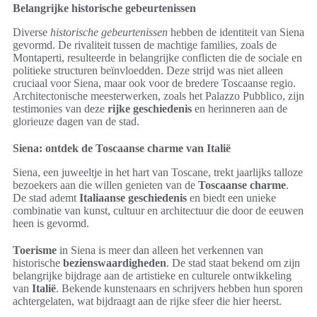
Belangrijke historische gebeurtenissen
Diverse
historische gebeurtenissen
hebben de identiteit van Siena
gevormd. De rivaliteit tussen de machtige families, zoals de
Montaperti, resulteerde in belangrijke conflicten die de sociale en
politieke structuren beïnvloedden. Deze strijd was niet alleen
cruciaal voor Siena, maar ook voor de bredere Toscaanse regio.
Architectonische meesterwerken, zoals het Palazzo Pubblico, zijn
testimonies van deze
rijke geschiedenis
en herinneren aan de
glorieuze dagen van de stad.
Siena: ontdek de Toscaanse charme van Italië
Siena, een juweeltje in het hart van Toscane, trekt jaarlijks talloze
bezoekers aan die willen genieten van de
Toscaanse charme
.
De stad ademt
Italiaanse geschiedenis
en biedt een unieke
combinatie van kunst, cultuur en architectuur die door de eeuwen
heen is gevormd.
Toerisme
in Siena is meer dan alleen het verkennen van
historische
bezienswaardigheden
. De stad staat bekend om zijn
belangrijke bijdrage aan de artistieke en culturele ontwikkeling
van
Italië
. Bekende kunstenaars en schrijvers hebben hun sporen
achtergelaten, wat bijdraagt aan de rijke sfeer die hier heerst.