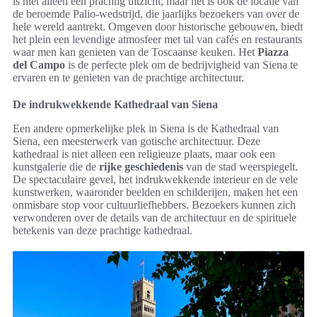
is niet alleen een prachtig uitzicht, maar het is ook de locatie van
de beroemde Palio-wedstrijd, die jaarlijks bezoekers van over de
hele wereld aantrekt. Omgeven door historische gebouwen, biedt
het plein een levendige atmosfeer met tal van cafés en restaurants
waar men kan genieten van de Toscaanse keuken. Het
Piazza
del Campo
is de perfecte plek om de bedrijvigheid van Siena te
ervaren en te genieten van de prachtige architectuur.
De indrukwekkende Kathedraal van Siena
Een andere opmerkelijke plek in Siena is de Kathedraal van
Siena, een meesterwerk van gotische architectuur. Deze
kathedraal is niet alleen een religieuze plaats, maar ook een
kunstgalerie die de
rijke geschiedenis
van de stad weerspiegelt.
De spectaculaire gevel, het indrukwekkende interieur en de vele
kunstwerken, waaronder beelden en schilderijen, maken het een
onmisbare stop voor cultuurliefhebbers. Bezoekers kunnen zich
verwonderen over de details van de architectuur en de spirituele
betekenis van deze prachtige kathedraal.