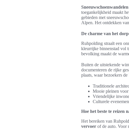
Sneeuwschoenwandelen
toegankelijkheid maakt h
gebieden met sneeuwschoe
Alpen. Het ontdekken van 
De charme van het dor
Ruhpolding straalt een o
kleurrijke binnenstad vol 
bevolking maakt de warme
Buiten de uitstekende wi
documenteren de rijke ge
plaats, waar bezoekers de
Traditionele archite
Mooie pleinen voor 
Vriendelijke inwon
Culturele evenemen
Hoe het beste te reizen
Het bereiken van Ruhpoldi
vervoer
of de auto. Voor r