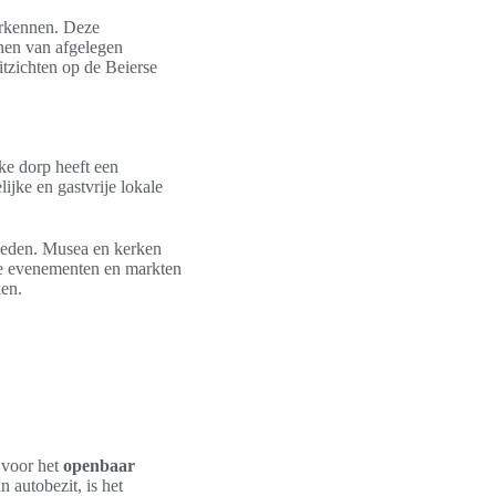
erkennen. Deze
nen van afgelegen
tzichten op de Beierse
ske dorp heeft een
ijke en gastvrije lokale
heden. Musea en kerken
le evenementen en markten
ken.
 voor het
openbaar
n autobezit, is het