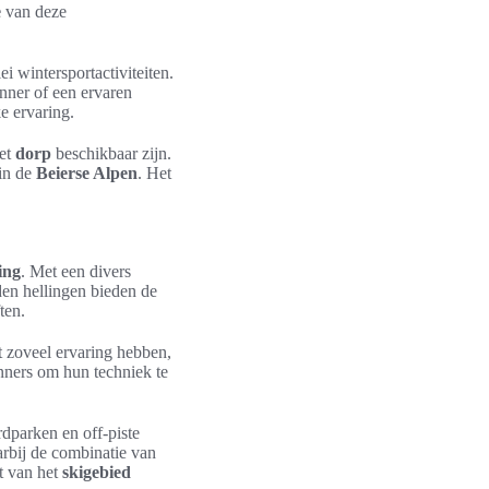
e
van deze
 wintersportactiviteiten.
inner of een ervaren
e ervaring.
het
dorp
beschikbaar zijn.
 in de
Beierse Alpen
. Het
ing
. Met een divers
en hellingen bieden de
ten.
 zoveel ervaring hebben,
inners om hun techniek te
dparken en off-piste
arbij de combinatie van
t van het
skigebied