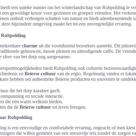
biedt een unieke manier om het winterlandschap van Ruhpolding te v
et een geweldige keuze voor gezinnen en groepen vrienden. Het verken
nen onthult verborgen schatten van natuur en biedt adembenemende ui
deze bijzondere omgeving maakt het tot een onvergetelijke ervaring.
p Ruhpolding
nmiskenbare
charme
uit die voortdurend bezoekers aantrekt. Dit pittore
traditionele gebouwen, mooie pleinen en uitnodigende cafés. De vriendel
 sfeer van het dorp nog aangenamer.
ntersportmogelijkheden biedt Ruhpolding ook culturele bezienswaardig
schiedenis en
Beierse cultuur
van de regio. Regelmatig vinden er loka
 kans hebben om authentieke Beierse producten en souvenirs te ontdek
ctuur die het dorp karakter geeft.
ontspanning en sociale interactie.
ers die een warm welkom bieden.
ten die de
Beierse cultuur
tot leven brengen.
 naar Ruhpolding
ng is een eenvoudige en comfortabele ervaring, ongeacht of men kiest
eizigers die willen genieten van een stressvrije reis zonder de zorgen va