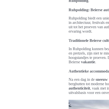
Ruhpolding
.
Ruhpolding: Beierse aut
Ruhpolding biedt een uni
in architectuur, festivals e
uit tot het proeven van a
ervaring wordt.
Traditionele Beierse cul
In Ruhpolding kunnen bez
en pretzels, zijn niet te m
hoogstandjes te proeven. D
Beierse
vakantie
.
Authentieke accommodat
Na een dag in de
sneeuw
berghutten tot moderne ho
authenticiteit
, vaak met i
uitvalsbasis voor een onve