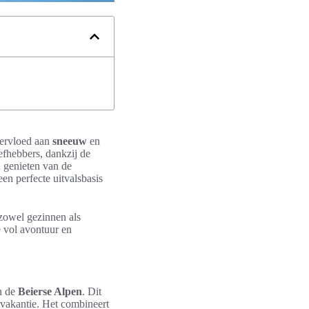
vervloed aan
sneeuw
en
efhebbers, dankzij de
n genieten van de
een perfecte uitvalsbasis
owel gezinnen als
e vol avontuur en
in de
Beierse Alpen
. Dit
tvakantie. Het combineert