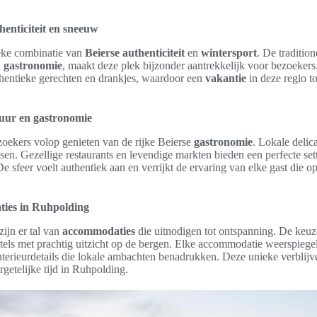
henticiteit en sneeuw
eke combinatie van
Beierse authenticiteit
en
wintersport
. De traditio
n
gastronomie
, maakt deze plek bijzonder aantrekkelijk voor bezoeker
uthentieke gerechten en drankjes, waardoor een
vakantie
in deze regio to
tuur en gastronomie
oekers volop genieten van de rijke Beierse
gastronomie
. Lokale delic
issen. Gezellige restaurants en levendige markten bieden een perfecte se
e sfeer voelt authentiek aan en verrijkt de ervaring van elke gast die o
ies in Ruhpolding
zijn er tal van
accommodaties
die uitnodigen tot ontspanning. De keuze
tels met prachtig uitzicht op de bergen. Elke accommodatie weerspiege
nterieurdetails die lokale ambachten benadrukken. Deze unieke verblijv
rgetelijke tijd in Ruhpolding.