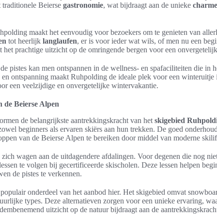
t traditionele Beierse
gastronomie
, wat bijdraagt aan de unieke
charm
polding maakt het eenvoudig voor bezoekers om te genieten van allerlei
en
tot heerlijk
langlaufen
, er is voor ieder wat wils, of men nu een beg
t het prachtige uitzicht op de omringende bergen voor een onvergetelijk
e pistes kan men ontspannen in de wellness- en spafaciliteiten die in 
 en ontspanning maakt Ruhpolding de ideale plek voor een winteruitje
voor een veelzijdige en onvergetelijke wintervakantie.
 de Beierse Alpen
ormen de belangrijkste aantrekkingskracht van het
skigebied Ruhpold
owel beginners als ervaren skiërs aan hun trekken. De goed onderhoud
oppen van de Beierse Alpen te bereiken door middel van moderne skilif
zich wagen aan de uitdagendere afdalingen. Voor degenen die nog niet
essen te volgen bij gecertificeerde skischolen. Deze lessen helpen beg
wen de pistes te verkennen.
 populair onderdeel van het aanbod hier. Het skigebied omvat snowboar
urlijke types. Deze alternatieven zorgen voor een unieke ervaring, wa
dembenemend uitzicht op de natuur bijdraagt aan de aantrekkingskrach