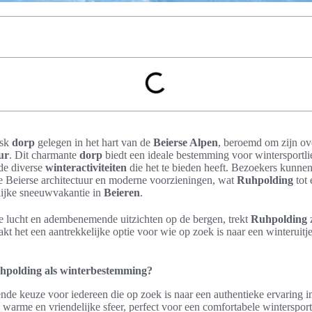
esk
dorp
gelegen in het hart van de
Beierse Alpen
, beroemd om zijn o
ur
. Dit charmante
dorp
biedt een ideale bestemming voor wintersportli
 de diverse
winteractiviteiten
die het te bieden heeft. Bezoekers kunne
le Beierse architectuur en moderne voorzieningen, wat
Ruhpolding
tot 
lijke sneeuwvakantie in
Beieren
.
sse lucht en adembenemende uitzichten op de bergen, trekt
Ruhpolding
z
akt het een aantrekkelijke optie voor wie op zoek is naar een winteruitj
hpolding als winterbestemming?
ende keuze voor iedereen die op zoek is naar een authentieke ervaring 
n warme en vriendelijke sfeer, perfect voor een comfortabele winterspor