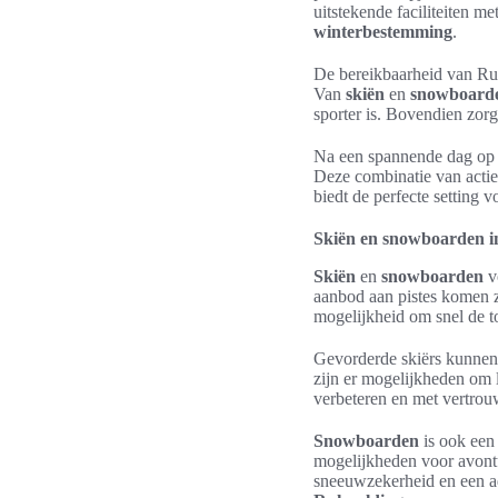
uitstekende faciliteiten me
winterbestemming
.
De bereikbaarheid van Ruh
Van
skiën
en
snowboard
sporter is. Bovendien zorg
Na een spannende dag op d
Deze combinatie van actie
biedt de perfecte setting 
Skiën en snowboarden in
Skiën
en
snowboarden
v
aanbod aan pistes komen z
mogelijkheid om snel de t
Gevorderde skiërs kunnen 
zijn er mogelijkheden om l
verbeteren en met vertrou
Snowboarden
is ook een
mogelijkheden voor avontu
sneeuwzekerheid en een a