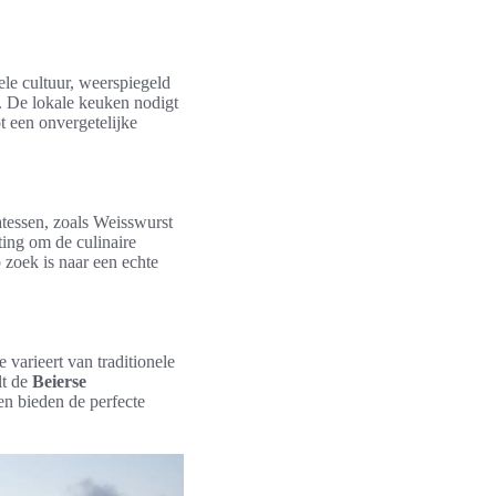
nele cultuur, weerspiegeld
s. De lokale keuken nodigt
t een onvergetelijke
atessen, zoals Weisswurst
tting om de culinaire
p zoek is naar een echte
 varieert van traditionele
lt de
Beierse
en bieden de perfecte