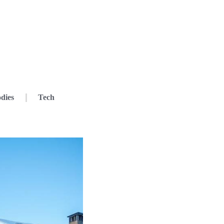
dies
Tech