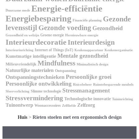
Energie-efficiëntie
Duurzame mode
Energiebesparing
Gezonde
Financiële planning
levensstijl
Gezonde voeding
Gezondheid
Groene energie
Gezondheid en welzijn
Hernieuwbare energie
Interieurdecoratie
Interieurdesign
Internet of Things (IoT)
Interieurinrichting
Keukenorganisatie
Keukenapparatuur
Mentale gezondheid
Kunstmatige intelligentie
Mindfulness
Milieuvriendelijk
Minimalistisch design
Natuurlijke materialen
Ontspanning
Persoonlijke groei
Ontspanningstechnieken
Persoonlijke ontwikkeling
Risicobeheer
Ruimtebesparende meubels
Stressmanagement
Slimme technologie
Sfeerverlichting
Stressvermindering
Technologische innovatie
Tuininrichting
Tuinontwerp
Zelfzorg
Woonaccessoires
Zelfliefde
Huis
>
Rieten stoelen met een ergonomisch design