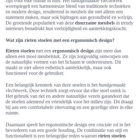
zijn voor elke ruimte in huis. Het handgemaakte vlechtwerk
weerspiegelt een harmonieuze blend van traditionele technieken
en modern design, resulterend in meubels die niet alleen een
statement maken, maar ook bijdragen aan gezondheid en welzijn.
De groeiende populariteit van deze
duurzame meubels
in trendy
interieurs benadrukt hun veelzijdigheid en aantrekkingskracht.
Wat zijn rieten stoelen met een ergonomisch design?
Rieten stoelen
met een
ergonomisch design
zijn meer dan
alleen een mooi meubelstuk. Ze zijn zorgvuldig ontworpen om
de natuurlijke vormen van het lichaam te ondersteunen. Dit
maakt ze niet alleen esthetisch aantrekkelijk, maar ook
functioneel voor de gebruiker.
Een belangrijk kenmerk van deze stoelen is het
handgemaakt
vlechtwerk
. Deze techniek zorgt ervoor dat elke stoel uniek is.
Het gebruik van riet en andere natuurlijke vezels garandeert dat
de stoelen ademend en vriendelijk voor het milieu zijn. Dit draagt
bij aan een comfortabele zitervaring en een gezellige sfeer in elke
ruimte.
Daarnaast speelt het ergonomische design een cruciale rol in het
bevorderen van een goede houding. De combinatie van stijl en
functionaliteit is een belangrijke reden waarom
rieten stoelen