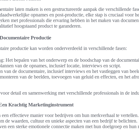
ntaire laten maken is een gestructureerde aanpak die verschillende fa
 daadwerkelijke opnames en post-productie, elke stap is cruciaal voor het
rken met professionals die ervaring hebben in het maken van document
tatief hoogstaand product te garanderen.
 Documentaire Productie
aire productie kan worden onderverdeeld in verschillende fasen:
g: Het bepalen van het onderwerp en de boodschap van de documentai
lannen van de opnames, inclusief locatie, interviews en script.
en van de documentaire, inclusief interviews en het vastleggen van beel
 monteren van de beelden, toevoegen van geluid en effecten, en het af
 voor detail en samenwerking met verschillende professionals in de indu
 Een Krachtig Marketinginstrument
n een effectieve manier voor bedrijven om hun merkverhaal te vertelle
 de waarden, cultuur en unieke aspecten van een bedrijf te belichten.
ijven een sterke emotionele connectie maken met hun doelgroep en hun