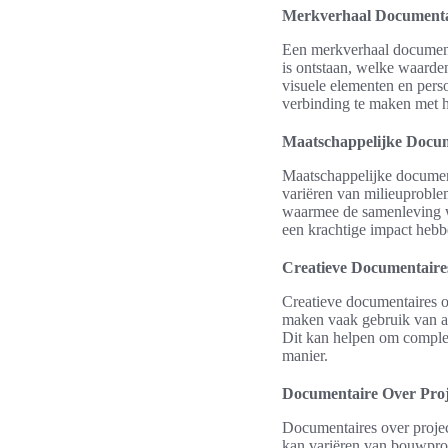
Merkverhaal Documentai
Een merkverhaal documenta
is ontstaan, welke waarde
visuele elementen en pers
verbinding te maken met h
Maatschappelijke Docu
Maatschappelijke document
variëren van milieuproble
waarmee de samenleving w
een krachtige impact hebb
Creatieve Documentaire
Creatieve documentaires o
maken vaak gebruik van art
Dit kan helpen om complex
manier.
Documentaire Over Proj
Documentaires over projec
kan variëren van bouwproje