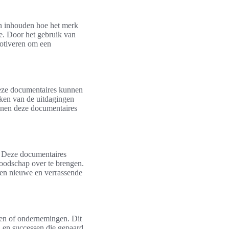
an inhouden hoe het merk
e. Door het gebruik van
motiveren om een
 Deze documentaires kunnen
aken van de uitdagingen
nnen deze documentaires
. Deze documentaires
boodschap over te brengen.
een nieuwe en verrassende
ven of ondernemingen. Dit
n en successen die gepaard