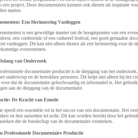
an een project. Deze documentaires kunnen ook dienen als inspiratie voo
len starten.
ementen: Een Herinnering Vastleggen
enementen is een geweldige manier om de hoogtepunten van een evene
sfeest, een conferentie of een cultureel festival, een goed gemaakte doc
nt vastleggen. Dit kan niet alleen dienen als een herinnering voor de d
oekomstige evenementen.
 Belang van Onderzoek
professionele documentaire productie is de diepgang van het onderzoek.
het onderwerp en de betrokken personen. Dit helpt niet alleen bij het c
k voor dat de documentaire geloofwaardig en informatief is. Het gebruik
ragen aan de diepgang van de documentaire.
uctie: De Kracht van Emotie
ie speelt een essentiële rol in het succes van een documentaire. Het v
aken en hen aanzetten tot actie. Dit kan worden bereikt door het gebrui
chnieken die de boodschap van de documentaire versterken.
n Professionele Documentaire Productie