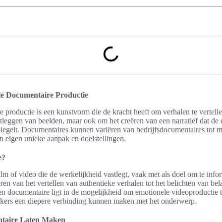
ele Documentaire Productie
 productie is een kunstvorm die de kracht heeft om verhalen te vertelle
stleggen van beelden, maar ook om het creëren van een narratief dat de
egelt. Documentaires kunnen variëren van bedrijfsdocumentaires tot m
n eigen unieke aanpak en doelstellingen.
e?
lm of video die de werkelijkheid vastlegt, vaak met als doel om te info
iëren van het vertellen van authentieke verhalen tot het belichten van be
en documentaire ligt in de mogelijkheid om emotionele videoproductie 
jkers een diepere verbinding kunnen maken met het onderwerp.
ntaire Laten Maken