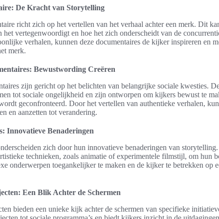
re: De Kracht van Storytelling
ire richt zich op het vertellen van het verhaal achter een merk. Dit k
n het vertegenwoordigt en hoe het zich onderscheidt van de concurrenti
oonlijke verhalen, kunnen deze documentaires de kijker inspireren en 
et merk.
mentaires: Bewustwording Creëren
aires zijn gericht op het belichten van belangrijke sociale kwesties.
men tot sociale ongelijkheid en zijn ontworpen om kijkers bewust te m
ordt geconfronteerd. Door het vertellen van authentieke verhalen, ku
en en aanzetten tot verandering.
s: Innovatieve Benaderingen
nderscheiden zich door hun innovatieve benaderingen van storytelling
istieke technieken, zoals animatie of experimentele filmstijl, om hun 
e onderwerpen toegankelijker te maken en de kijker te betrekken op 
ecten: Een Blik Achter de Schermen
ten bieden een unieke kijk achter de schermen van specifieke initiatie
cten tot sociale programma’s en biedt kijkers inzicht in de uitdaginge