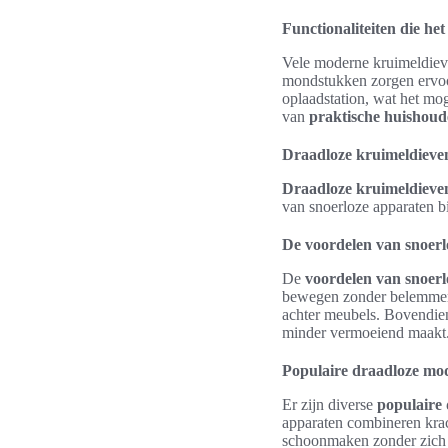
Functionaliteiten die h
Vele moderne kruimeldieve
mondstukken zorgen ervoo
oplaadstation, wat het mog
van
praktische huishoud
Draadloze kruimeldieve
Draadloze kruimeldieve
van snoerloze apparaten b
De voordelen van snoerl
De
voordelen van snoerl
bewegen zonder belemmerin
achter meubels. Bovendie
minder vermoeiend maakt
Populaire draadloze mo
Er zijn diverse
populaire
apparaten combineren krac
schoonmaken zonder zich 