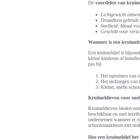
De
voordelen van kruim
Lichtgewicht ontwe
Draadloos gebruik:
Snelheid:
Ideaal vo
Geschikt voor versc
Wanneer is een kruimeldi
Een kruimeldief is bijzond
kleine kinderen of huisdi
pas bij:
Het opruimen van et
Het stofzuigen van 
Kleine, snelle sch
Kruimeldieven voor snel
Kruimeldieven bieden een 
beschikbaar en snel inzetb
ondernemen wanneer er rom
schoonmaakbeurt niet nodi
Hoe een kruimeldief het