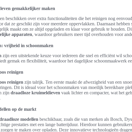
et leven gemakkelijker maken
n beschikken over extra functionaliteiten die het reinigen nog eenvou
r dat ze geschikt zijn voor meerdere oppervlakken. Daarnaast hebbe
elijk maakt om ze altijd opgeladen en klaar voor gebruik te houden. Dit
elijke apparaten
, waardoor gebruikers meer tijd overhouden voor ander
n: vrijheid in schoonmaken
n
zijn een uitstekende keuze voor iedereen die snel en efficiënt wil sc
iedt gemak en flexibiliteit, waardoor het dagelijkse schoonmaakwerk e
oos reinigen
oos reinigen
zijn talrijk. Ten eerste maakt de afwezigheid van een snoer
gen. Dit is ideaal voor het schoonmaken van moeilijk bereikbare plek
n zijn
draadloze kruimeldieven
vaak lichter en compacter, wat het ge
.
dellen op de markt
 draadloze modellen
beschikbaar, zoals die van merken als Bosch, Dys
htige prestaties met een lange batterijduur. Hierdoor kunnen gebruike
zorgen te maken over opladen. Deze innovatieve technologieën dragen 