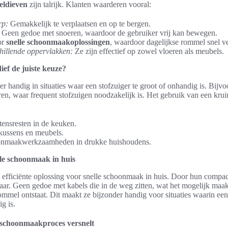
eldieven
zijn talrijk. Klanten waarderen vooral:
rp:
Gemakkelijk te verplaatsen en op te bergen.
Geen gedoe met snoeren, waardoor de gebruiker vrij kan bewegen.
or
snelle schoonmaakoplossingen
, waardoor dagelijkse rommel snel v
hillende oppervlakken:
Ze zijn effectief op zowel vloeren als meubels.
ef de juiste keuze?
er handig in situaties waar een stofzuiger te groot of onhandig is. Bij
eren, waar frequent stofzuigen noodzakelijk is. Het gebruik van een kr
ensresten in de keuken.
kussens en meubels.
oonmaakwerkzaamheden in drukke huishoudens.
le schoonmaak in huis
efficiënte oplossing voor snelle schoonmaak in huis. Door hun compact
aar. Geen gedoe met kabels die in de weg zitten, wat het mogelijk maak
mel ontstaat. Dit maakt ze bijzonder handig voor situaties waarin een
g is.
 schoonmaakproces versnelt