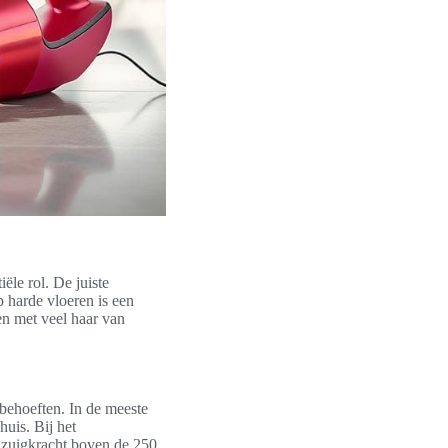
iële rol. De juiste
 harde vloeren is een
en met veel haar van
behoeften. In de meeste
huis. Bij het
n zuigkracht boven de 250