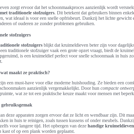
even zorgt ervoor dat het schoonmaakproces aanzienlijk wordt versneld
 met traditionele stofzuigers
. Dit betekent dat gebruikers binnen enk
wat ideaal is voor een snelle opfrisbeurt. Dankzij het lichte gewicht 
nderen of ouderen ze zonder problemen gebruiken.
nele stofzuigers
aditionele stofzuigers
blijkt dat kruimeldieven beter zijn voor dagelijk
n traditionele stofzuiger vaak een grote opzet vraagt, biedt de kruimeld
opgeruimd, is een kruimeldief perfect voor snelle schoonmaak in huis 
t.
 wat maakt ze praktisch?
ijn een must-have voor elke moderne huishouding. Ze bieden een combi
 schoonmaken aanzienlijk vergemakkelijkt. Door hun
compacte ontwer
gruimte, wat ze tot een praktische keuze maakt voor mensen met beperk
 gebruiksgemak
an deze apparaten zorgen ervoor dat ze licht en wendbaar zijn. Dit maa
kken in huis te reinigen, zoals tussen kussens of onder meubels. Dankzij 
zelfs voor langere tijd. Het opbergen van deze
handige kruimeldieven
 kast of op een plank worden geplaatst.