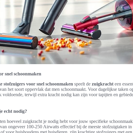
oor snel schoonmaken
ge stofzuigers voor snel schoonmaken
speelt de
zuigkracht
een essent
 van het soort oppervlak dat men schoonmaakt. Voor dagelijkse taken op
 voldoende, terwijl extra kracht nodig kan zijn voor tapijten en gebied
je echt nodig?
eten hoeveel zuigkracht je nodig hebt voor jouw specifieke schoonmaak
van ongeveer 100-250 Airwatts effectief bij de meeste stofzuigtaken in 
of voor huishoudens met huisdieren, zijn krachtige stofzuigers met ee