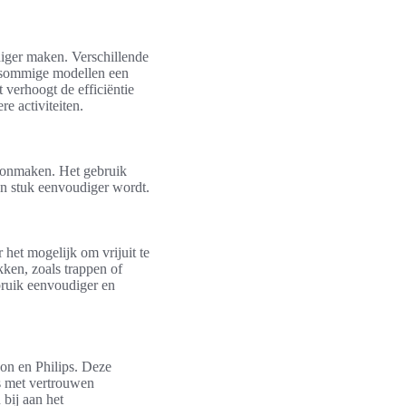
diger maken. Verschillende
n sommige modellen een
 verhoogt de efficiëntie
e activiteiten.
hoonmaken. Het gebruik
en stuk eenvoudiger wordt.
 het mogelijk om vrijuit te
ken, zoals trappen of
bruik eenvoudiger en
on en Philips. Deze
rs met vertrouwen
bij aan het