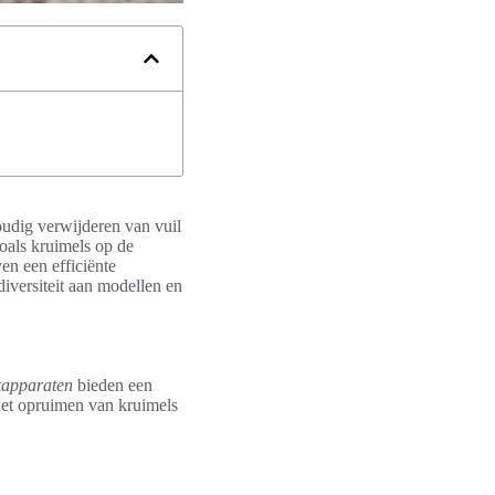
oudig verwijderen van vuil
oals kruimels op de
ven een efficiënte
iversiteit aan modellen en
kapparaten
bieden een
het opruimen van kruimels