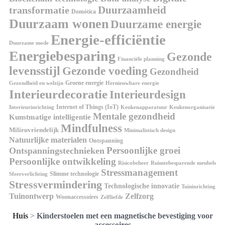
Duurzaamheid
transformatie
Domótica
Duurzaam wonen
Duurzame energie
Energie-efficiëntie
Duurzame mode
Energiebesparing
Gezonde
Financiële planning
levensstijl
Gezonde voeding
Gezondheid
Groene energie
Gezondheid en welzijn
Hernieuwbare energie
Interieurdecoratie
Interieurdesign
Internet of Things (IoT)
Interieurinrichting
Keukenorganisatie
Keukenapparatuur
Mentale gezondheid
Kunstmatige intelligentie
Mindfulness
Milieuvriendelijk
Minimalistisch design
Natuurlijke materialen
Ontspanning
Persoonlijke groei
Ontspanningstechnieken
Persoonlijke ontwikkeling
Risicobeheer
Ruimtebesparende meubels
Stressmanagement
Slimme technologie
Sfeerverlichting
Stressvermindering
Technologische innovatie
Tuininrichting
Tuinontwerp
Zelfzorg
Woonaccessoires
Zelfliefde
Huis
>
Kinderstoelen met een magnetische bevestiging voor
accessoires