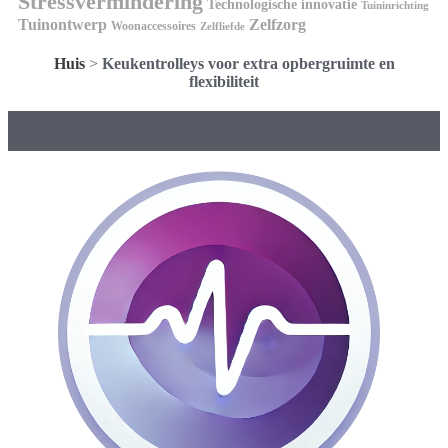
Stressvermindering
Technologische innovatie
Tuininrichting
Tuinontwerp
Zelfzorg
Woonaccessoires
Zelfliefde
Huis
>
Keukentrolleys voor extra opbergruimte en
flexibiliteit