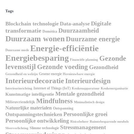
Tags
Digitale
Blockchain technologie
Data-analyse
Duurzaamheid
transformatie
Domótica
Duurzaam wonen
Duurzame energie
Energie-efficiëntie
Duurzame mode
Energiebesparing
Gezonde
Financiële planning
levensstijl
Gezonde voeding
Gezondheid
Groene energie
Gezondheid en welzijn
Hernieuwbare energie
Interieurdecoratie
Interieurdesign
Internet of Things (IoT)
Interieurinrichting
Keukenorganisatie
Keukenapparatuur
Mentale gezondheid
Kunstmatige intelligentie
Mindfulness
Milieuvriendelijk
Minimalistisch design
Natuurlijke materialen
Ontspanning
Persoonlijke groei
Ontspanningstechnieken
Persoonlijke ontwikkeling
Risicobeheer
Ruimtebesparende meubels
Stressmanagement
Slimme technologie
Sfeerverlichting