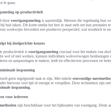
or te gaan.
smeting op productiviteit
t
door
voortgangsmeting
is aanzienlijk. Mensen die regelmatig hun v
bij hun taken. Dit komt omdat het hen in staat stelt om hun prestaties 
Deze werkwijze bevordert een positiever perspectief, wat resulteert in 
lpt bij doelgerichte keuzes
e productiviteit is
voortgangsmeting
cruciaal voor het maken van
doel
ieën wel of niet werken, kunnen individuen weloverwogen beslissingen
eren en aanpassingen te maken, leidt tot effectievere processen en beter
 minimale inspanning
oeft geen ingrijpende taak te zijn. Met enkele
eenvoudige meetmeth
er hiervoor veel tijd of energie te verspillen. Deze technieken zijn o
nimale inspanning
.
n voor iedereen
tmethoden
zijn beschikbaar voor het bijhouden van voortgang. Denk a