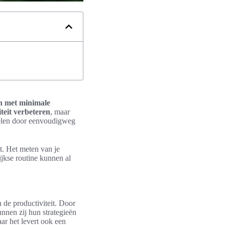
n met minimale
teit verbeteren
, maar
kelen door eenvoudigweg
t. Het meten van je
ijkse routine kunnen al
n de productiviteit. Door
unnen zij hun strategieën
aar het levert ook een