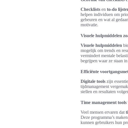
Checklists
en
to-do lijste
helpen individuen om prior
gebeuren en wat al gedaan
motivatie.
Visuele hulpmiddelen zoa
Visuele hulpmiddelen
bie
mogelijk om trends en res
vermindert mentale belast
begrijpen waar ze staan i
Efficiënte voortgangsmet
Digitale tools
zijn essenti
tijdmanagement vergemakk
stellen en resultaten volge
Time management tools vo
Veel mensen ervaren dat
t
Deze programma’s maken he
kunnen gebruikers hun pro