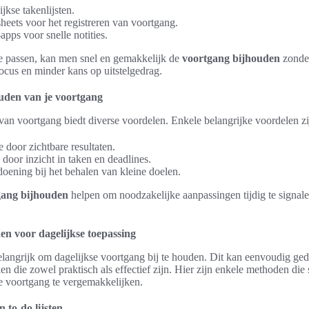
jkse takenlijsten.
eets voor het registreren van voortgang.
apps voor snelle notities.
e passen, kan men snel en gemakkelijk de
voortgang bijhouden
zonder
 focus en minder kans op uitstelgedrag.
uden van je voortgang
van voortgang biedt diverse voordelen. Enkele belangrijke voordelen zi
 door zichtbare resultaten.
 door inzicht in taken en deadlines.
oening bij het behalen van kleine doelen.
gang bijhouden
helpen om noodzakelijke aanpassingen tijdig te signa
n voor dagelijkse toepassing
elangrijk om dagelijkse voortgang bij te houden. Dit kan eenvoudig g
en die zowel praktisch als effectief zijn. Hier zijn enkele methoden die
e voortgang te vergemakkelijken.
 to-do lijsten