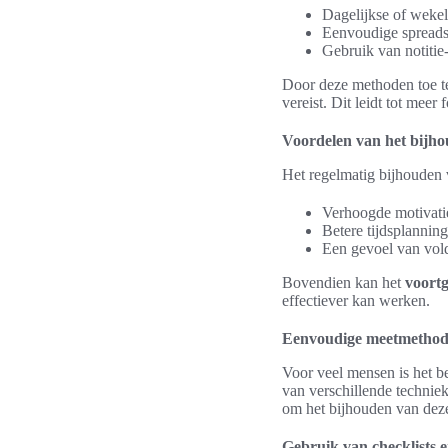
Dagelijkse of wekeli
Eenvoudige spreadsh
Gebruik van notitie-
Door deze methoden toe t
vereist. Dit leidt tot meer
Voordelen van het bijho
Het regelmatig bijhouden 
Verhoogde motivatie
Betere tijdsplanning
Een gevoel van vold
Bovendien kan het
voort
effectiever kan werken.
Eenvoudige meetmethode
Voor veel mensen is het b
van verschillende techniek
om het bijhouden van dez
Gebruik van checklists en