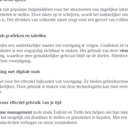
n
zijn populaire hulpmiddelen voor het structureren van dagelijkse tak
iteiten te stellen. Door taken op te schrijven, wordt het makkelijker om
 is. Het afvinken van voltooide taken zorgt voor een gevoel van voldo
ls grafieken en tabellen
den een aantrekkelijke manier om voortgang te volgen. Grafieken en t
ultaten in een oogopslag zichtbaar te maken. Het gebruik van deze
visu
ing, waardoor men gemakkelijker gefocust blijft op de doelen. Hierdoor
n hun vooruitgang.
ing met digitale tools
eel voor het effectief bijhouden van voortgang. Ze bieden gebruiksvriend
elijken. Door gebruik te maken van deze technologieën kan men eenvou
n.
or effectief gebruik van je tijd
ime management
tools zoals Todoist en Trello hen helpen om hun taken
t mogelijk om deadlines te stellen en prioriteiten te bepalen. Met een
ductiviteit verhogen en stress verminderen.