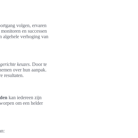
oortgang volgen, ervaren
te monitoren en successen
een algehele verhoging van
gerichte keuzes
. Door te
 nemen over hun aanpak.
e resultaten.
oden
kan iedereen zijn
ntworpen om een helder
an: