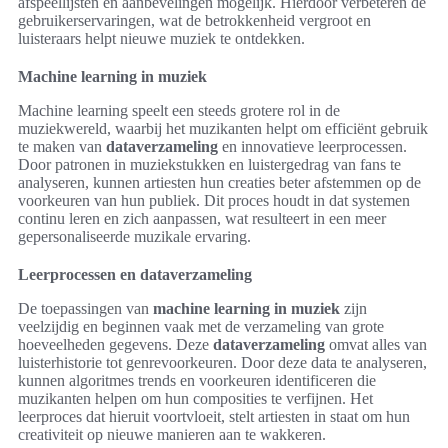
afspeellijsten en aanbevelingen mogelijk. Hierdoor verbeteren de
gebruikerservaringen, wat de betrokkenheid vergroot en
luisteraars helpt nieuwe muziek te ontdekken.
Machine learning in muziek
Machine learning speelt een steeds grotere rol in de
muziekwereld, waarbij het muzikanten helpt om efficiënt gebruik
te maken van
dataverzameling
en innovatieve leerprocessen.
Door patronen in muziekstukken en luistergedrag van fans te
analyseren, kunnen artiesten hun creaties beter afstemmen op de
voorkeuren van hun publiek. Dit proces houdt in dat systemen
continu leren en zich aanpassen, wat resulteert in een meer
gepersonaliseerde muzikale ervaring.
Leerprocessen en dataverzameling
De toepassingen van
machine learning in muziek
zijn
veelzijdig en beginnen vaak met de verzameling van grote
hoeveelheden gegevens. Deze
dataverzameling
omvat alles van
luisterhistorie tot genrevoorkeuren. Door deze data te analyseren,
kunnen algoritmes trends en voorkeuren identificeren die
muzikanten helpen om hun composities te verfijnen. Het
leerproces dat hieruit voortvloeit, stelt artiesten in staat om hun
creativiteit op nieuwe manieren aan te wakkeren.