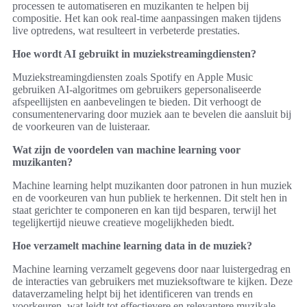
processen te automatiseren en muzikanten te helpen bij
compositie. Het kan ook real-time aanpassingen maken tijdens
live optredens, wat resulteert in verbeterde prestaties.
Hoe wordt AI gebruikt in muziekstreamingdiensten?
Muziekstreamingdiensten zoals Spotify en Apple Music
gebruiken AI-algoritmes om gebruikers gepersonaliseerde
afspeellijsten en aanbevelingen te bieden. Dit verhoogt de
consumentenervaring door muziek aan te bevelen die aansluit bij
de voorkeuren van de luisteraar.
Wat zijn de voordelen van machine learning voor
muzikanten?
Machine learning helpt muzikanten door patronen in hun muziek
en de voorkeuren van hun publiek te herkennen. Dit stelt hen in
staat gerichter te componeren en kan tijd besparen, terwijl het
tegelijkertijd nieuwe creatieve mogelijkheden biedt.
Hoe verzamelt machine learning data in de muziek?
Machine learning verzamelt gegevens door naar luistergedrag en
de interacties van gebruikers met muzieksoftware te kijken. Deze
dataverzameling helpt bij het identificeren van trends en
voorkeuren, wat leidt tot effectievere en relevantere muzikale