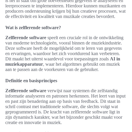
is het in staat om grote hoeveelheden gegevens te analyseren en
leerprocessen te implementeren. Hierdoor kunnen muzikanten en
producers ondersteuning krijgen bij hun creatieve processen, wat
de effectiviteit en kwaliteit van muzikale creaties bevordert.
Wat is zelflerende software?
Zelflerende software
speelt een cruciale rol in de ontwikkeling
van moderne technologieën, vooral binnen de muziekindustrie.
Deze software heeft de mogelijkheid om te leren van gegevens
en ervaringen, waardoor het zich voortdurend kan verbeteren.
Dit maakt het uiterst waardevol voor toepassingen zoals
AI in
muziekapparatuur
, waar het algoritmes gebruikt om muziek
aan te passen aan de voorkeuren van de gebruiker.
Definitie en basisprincipes
Zelflerende software
verwijst naar systemen die zelfstandig
informatie analyseren en patronen herkennen. Het leert van input
en past zijn benadering aan op basis van feedback. Dit staat in
schril contrast met traditionele software, die slechts volgt wat
geprogrammeerd is. De kracht van zelflerende software ligt in
zijn dynamisch karakter, wat het bijzonder geschikt maakt voor
creatie en innovatie in muziek.