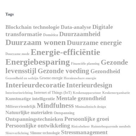
Tags
Digitale
Blockchain technologie
Data-analyse
Duurzaamheid
transformatie
Domótica
Duurzaam wonen
Duurzame energie
Energie-efficiëntie
Duurzame mode
Energiebesparing
Gezonde
Financiële planning
levensstijl
Gezonde voeding
Gezondheid
Groene energie
Gezondheid en welzijn
Hernieuwbare energie
Interieurdecoratie
Interieurdesign
Internet of Things (IoT)
Interieurinrichting
Keukenorganisatie
Keukenapparatuur
Mentale gezondheid
Kunstmatige intelligentie
Mindfulness
Milieuvriendelijk
Minimalistisch design
Natuurlijke materialen
Ontspanning
Persoonlijke groei
Ontspanningstechnieken
Persoonlijke ontwikkeling
Risicobeheer
Ruimtebesparende meubels
Stressmanagement
Slimme technologie
Sfeerverlichting