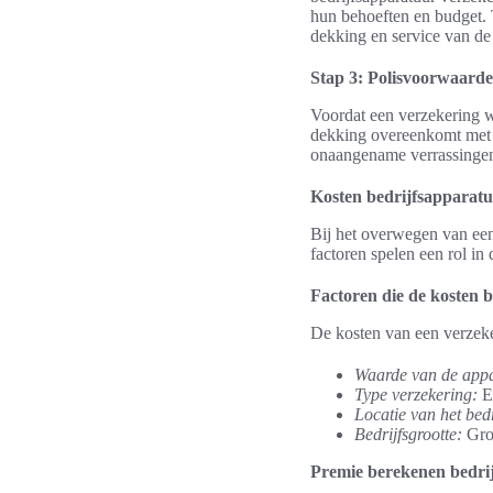
hun behoeften en budget. T
dekking en service van de
Stap 3: Polisvoorwaard
Voordat een verzekering w
dekking overeenkomt met d
onaangename verrassingen
Kosten bedrijfsapparatu
Bij het overwegen van een 
factoren spelen een rol in
Factoren die de kosten 
De kosten van een verzeke
Waarde van de appa
Type verzekering:
Ee
Locatie van het bedr
Bedrijfsgrootte:
Grot
Premie berekenen bedri