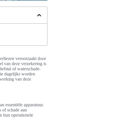
verliezen veroorzaakt door
l van deze verzekering is
iefstal of waterschade.
ie dagelijks worden
werking van deze
n essentiële apparatuur.
s of schade aan
in hun operationele