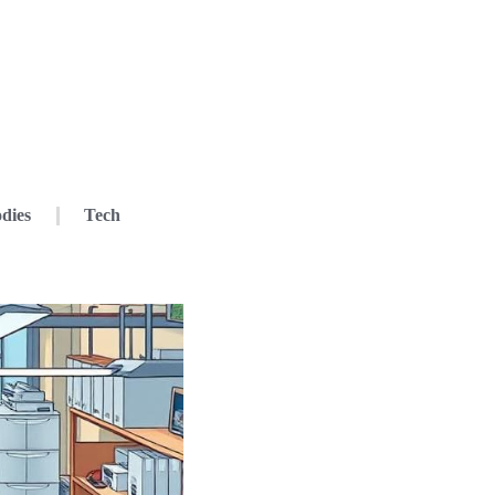
dies
Tech