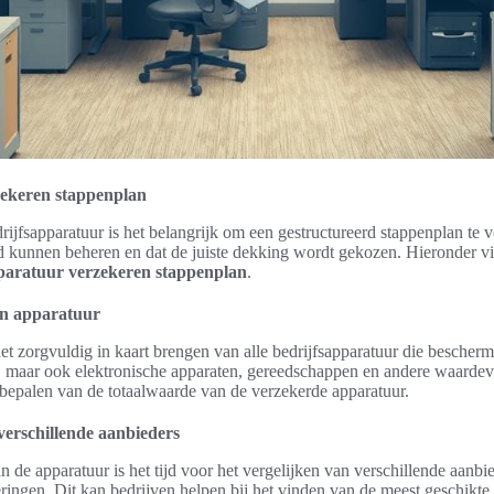
zekeren stappenplan
rijfsapparatuur is het belangrijk om een gestructureerd stappenplan te v
ed kunnen beheren en dat de juiste dekking wordt gekozen. Hieronder vi
paratuur verzekeren stappenplan
.
van apparatuur
 het zorgvuldig in kaart brengen van alle bedrijfsapparatuur die bescher
s, maar ook elektronische apparaten, gereedschappen en andere waardev
et bepalen van de totaalwaarde van de verzekerde apparatuur.
verschillende aanbieders
n de apparatuur is het tijd voor het vergelijken van verschillende aanbi
ringen. Dit kan bedrijven helpen bij het vinden van de meest geschikte 