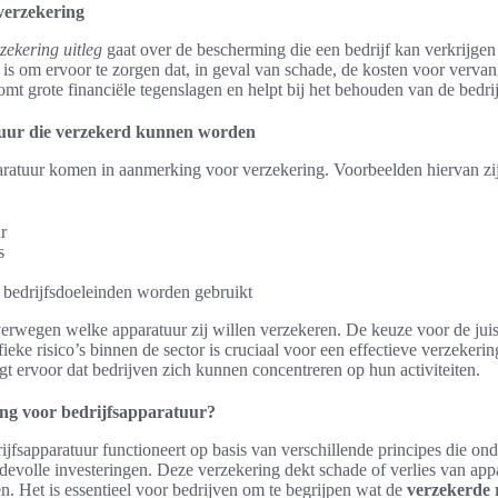
 verzekering
zekering uitleg
gaat over de bescherming die een bedrijf kan verkrijgen
is om ervoor te zorgen dat, in geval van schade, de kosten voor vervan
mt grote financiële tegenslagen en helpt bij het behouden van de bedri
tuur die verzekerd kunnen worden
aratuur komen in aanmerking voor verzekering. Voorbeelden hiervan zi
r
s
 bedrijfsdoeleinden worden gebruikt
rwegen welke apparatuur zij willen verzekeren. De keuze voor de juis
eke risico’s binnen de sector is cruciaal voor een effectieve verzekering
t ervoor dat bedrijven zich kunnen concentreren op hun activiteiten.
ng voor bedrijfsapparatuur?
jfsapparatuur functioneert op basis van verschillende principes die on
volle investeringen. Deze verzekering dekt schade of verlies van appa
n. Het is essentieel voor bedrijven om te begrijpen wat de
verzekerde r