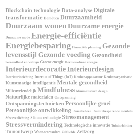
Digitale
Blockchain technologie
Data-analyse
Duurzaamheid
transformatie
Domótica
Duurzaam wonen
Duurzame energie
Energie-efficiëntie
Duurzame mode
Energiebesparing
Gezonde
Financiële planning
levensstijl
Gezonde voeding
Gezondheid
Groene energie
Gezondheid en welzijn
Hernieuwbare energie
Interieurdecoratie
Interieurdesign
Internet of Things (IoT)
Interieurinrichting
Keukenorganisatie
Keukenapparatuur
Mentale gezondheid
Kunstmatige intelligentie
Mindfulness
Milieuvriendelijk
Minimalistisch design
Natuurlijke materialen
Ontspanning
Persoonlijke groei
Ontspanningstechnieken
Persoonlijke ontwikkeling
Risicobeheer
Ruimtebesparende meubels
Stressmanagement
Slimme technologie
Sfeerverlichting
Stressvermindering
Technologische innovatie
Tuininrichting
Tuinontwerp
Zelfzorg
Woonaccessoires
Zelfliefde