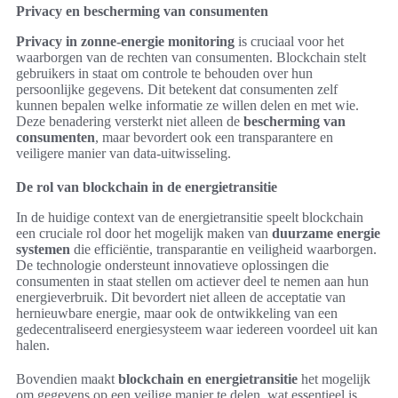
Privacy en bescherming van consumenten
Privacy in zonne-energie monitoring
is cruciaal voor het
waarborgen van de rechten van consumenten. Blockchain stelt
gebruikers in staat om controle te behouden over hun
persoonlijke gegevens. Dit betekent dat consumenten zelf
kunnen bepalen welke informatie ze willen delen en met wie.
Deze benadering versterkt niet alleen de
bescherming van
consumenten
, maar bevordert ook een transparantere en
veiligere manier van data-uitwisseling.
De rol van blockchain in de energietransitie
In de huidige context van de energietransitie speelt blockchain
een cruciale rol door het mogelijk maken van
duurzame energie
systemen
die efficiëntie, transparantie en veiligheid waarborgen.
De technologie ondersteunt innovatieve oplossingen die
consumenten in staat stellen om actiever deel te nemen aan hun
energieverbruik. Dit bevordert niet alleen de acceptatie van
hernieuwbare energie, maar ook de ontwikkeling van een
gedecentraliseerd energiesysteem waar iedereen voordeel uit kan
halen.
Bovendien maakt
blockchain en energietransitie
het mogelijk
om gegevens op een veilige manier te delen, wat essentieel is