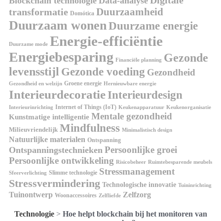
Digitale
Blockchain technologie
Data-analyse
Duurzaamheid
transformatie
Domótica
Duurzaam wonen
Duurzame energie
Energie-efficiëntie
Duurzame mode
Energiebesparing
Gezonde
Financiële planning
levensstijl
Gezonde voeding
Gezondheid
Groene energie
Gezondheid en welzijn
Hernieuwbare energie
Interieurdecoratie
Interieurdesign
Internet of Things (IoT)
Interieurinrichting
Keukenorganisatie
Keukenapparatuur
Mentale gezondheid
Kunstmatige intelligentie
Mindfulness
Milieuvriendelijk
Minimalistisch design
Natuurlijke materialen
Ontspanning
Persoonlijke groei
Ontspanningstechnieken
Persoonlijke ontwikkeling
Risicobeheer
Ruimtebesparende meubels
Stressmanagement
Slimme technologie
Sfeerverlichting
Stressvermindering
Technologische innovatie
Tuininrichting
Tuinontwerp
Zelfzorg
Woonaccessoires
Zelfliefde
Technologie
>
Hoe helpt blockchain bij het monitoren van