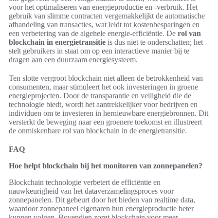
voor het optimaliseren van energieproductie en -verbruik. Het
gebruik van slimme contracten vergemakkelijkt de automatische
afhandeling van transacties, wat leidt tot kostenbesparingen en
een verbetering van de algehele energie-efficiëntie. De
rol van
blockchain in energietransitie
is dus niet te onderschatten; het
stelt gebruikers in staat om op een interactieve manier bij te
dragen aan een duurzaam energiesysteem.
Ten slotte vergroot blockchain niet alleen de betrokkenheid van
consumenten, maar stimuleert het ook investeringen in groene
energieprojecten. Door de transparantie en veiligheid die de
technologie biedt, wordt het aantrekkelijker voor bedrijven en
individuen om te investeren in hernieuwbare energiebronnen. Dit
versterkt de beweging naar een groenere toekomst en illustreert
de onmiskenbare rol van blockchain in de energietransitie.
FAQ
Hoe helpt blockchain bij het monitoren van zonnepanelen?
Blockchain technologie verbetert de efficiëntie en
nauwkeurigheid van het dataverzamelingsproces voor
zonnepanelen. Dit gebeurt door het bieden van realtime data,
waardoor zonnepaneel eigenaren hun energieproductie beter
kunnen volgen. Bovendien zorgt blockchain voor meer