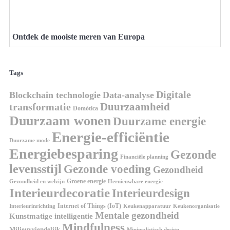
Ontdek de mooiste meren van Europa
Tags
Digitale
Blockchain technologie
Data-analyse
Duurzaamheid
transformatie
Domótica
Duurzaam wonen
Duurzame energie
Energie-efficiëntie
Duurzame mode
Energiebesparing
Gezonde
Financiële planning
levensstijl
Gezonde voeding
Gezondheid
Groene energie
Gezondheid en welzijn
Hernieuwbare energie
Interieurdecoratie
Interieurdesign
Internet of Things (IoT)
Interieurinrichting
Keukenorganisatie
Keukenapparatuur
Mentale gezondheid
Kunstmatige intelligentie
Mindfulness
Milieuvriendelijk
Minimalistisch design