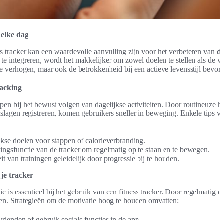
 elke dag
ss tracker kan een waardevolle aanvulling zijn voor het verbeteren van
d
s te integreren, wordt het makkelijker om zowel doelen te stellen als de 
ie verhogen, maar ook de betrokkenheid bij een actieve levensstijl bevo
racking
lpen bij het bewust volgen van dagelijkse activiteiten. Door routineuze
rtslagen registreren, komen gebruikers sneller in beweging. Enkele tips 
jkse doelen voor stappen of calorieverbranding.
ingsfunctie van de tracker om regelmatig op te staan en te bewegen.
it van trainingen geleidelijk door progressie bij te houden.
je tracker
 is essentieel bij het gebruik van een fitness tracker. Door regelmatig 
kken. Strategieën om de motivatie hoog te houden omvatten:
vrienden of gebruik sociale functies in de app.