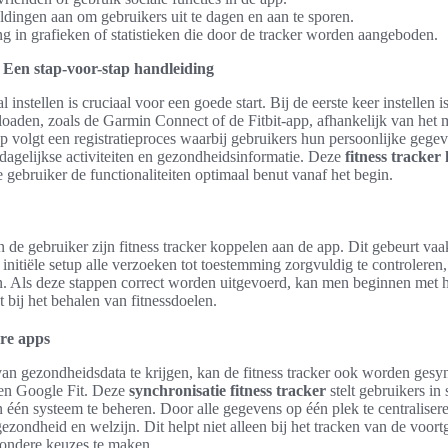
ldingen aan om gebruikers uit te dagen en aan te sporen.
ng in grafieken of statistieken die door de tracker worden aangeboden.
n: Een stap-voor-stap handleiding
l instellen is cruciaal voor een goede start. Bij de eerste keer instellen i
oaden, zoals de Garmin Connect of de Fitbit-app, afhankelijk van het 
pp volgt een registratieproces waarbij gebruikers hun persoonlijke gegev
 dagelijkse activiteiten en gezondheidsinformatie. Deze
fitness tracker
 gebruiker de functionaliteiten optimaal benut vanaf het begin.
 de gebruiker zijn fitness tracker koppelen aan de app. Dit gebeurt vaa
 initiële setup alle verzoeken tot toestemming zorgvuldig te controleren,
. Als deze stappen correct worden uitgevoerd, kan men beginnen met h
t bij het behalen van fitnessdoelen.
re apps
an gezondheidsdata te krijgen, kan de fitness tracker ook worden gesy
 en Google Fit. Deze
synchronisatie fitness tracker
stelt gebruikers in
en één systeem te beheren. Door alle gegevens op één plek te centralisere
ezondheid en welzijn. Dit helpt niet alleen bij het tracken van de voor
ezondere keuzes te maken.