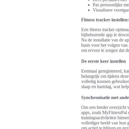
Pas persoonlijke me
Visualiseer voortga
Fitness tracker instelle
Een fitness tracker optimaa
bijbehorende app te downl
Na de installatie van de a
basis voor het volgen van
om ervoor te zorgen dat de
De eerste keer instellen
Eenmaal geregistreerd, kan
belangrijk om tijdens deze
volledig kunnen gebruiken
slaap en hartslag, wat help
Synchronisatie met ande
Om een breder overzicht v
apps, zoals MyFitnessPal
trainingsactiviteiten binn
vollediger beeld van hun g
om actief te blijven en g