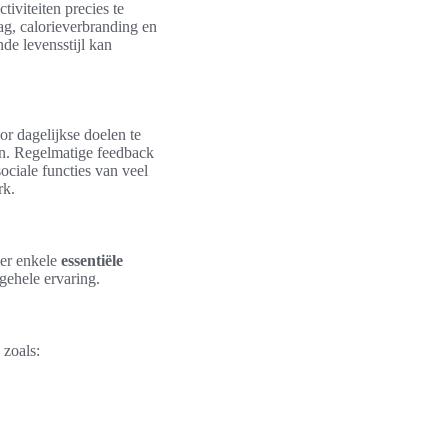
tiviteiten precies te
ag, calorieverbranding en
de levensstijl kan
or dagelijkse doelen te
ren. Regelmatige feedback
ociale functies van veel
rk.
 er enkele
essentiële
gehele ervaring.
 zoals: