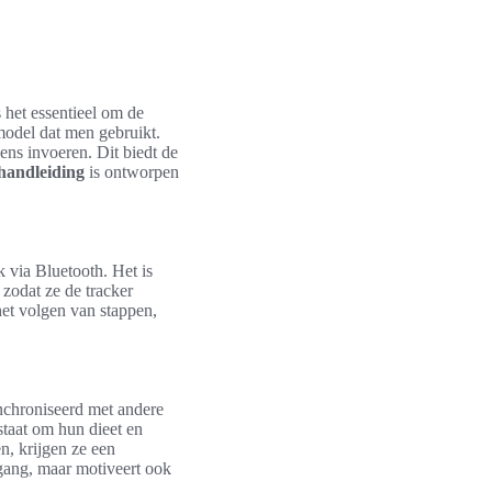
s het essentieel om de
model dat men gebruikt.
ens invoeren. Dit biedt de
 handleiding
is ontworpen
k via Bluetooth. Het is
 zodat ze de tracker
et volgen van stappen,
nchroniseerd met andere
 staat om hun dieet en
n, krijgen ze een
tgang, maar motiveert ook