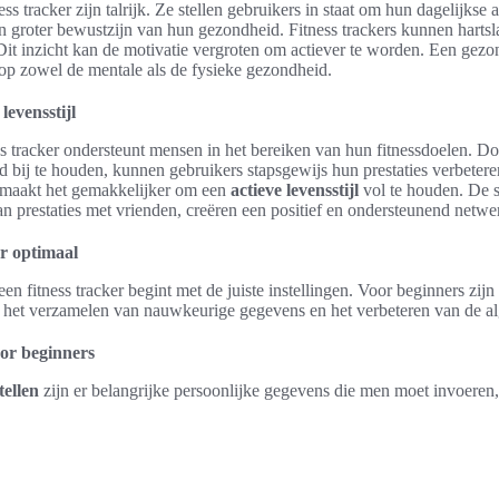
s tracker zijn talrijk. Ze stellen gebruikers in staat om hun dagelijkse ac
en groter bewustzijn van hun gezondheid. Fitness trackers kunnen hartsl
Dit inzicht kan de motivatie vergroten om actiever te worden. Een gezon
 op zowel de mentale als de fysieke gezondheid.
levensstijl
s tracker ondersteunt mensen in het bereiken van hun fitnessdoelen. Do
nd bij te houden, kunnen gebruikers stapsgewijs hun prestaties verbete
n maakt het gemakkelijker om een
actieve levensstijl
vol te houden. De s
van prestaties met vrienden, creëren een positief en ondersteunend netwe
er optimaal
en fitness tracker begint met de juiste instellingen. Voor beginners zijn
j het verzamelen van nauwkeurige gegevens en het verbeteren van de al
oor beginners
tellen
zijn er belangrijke persoonlijke gegevens die men moet invoeren,