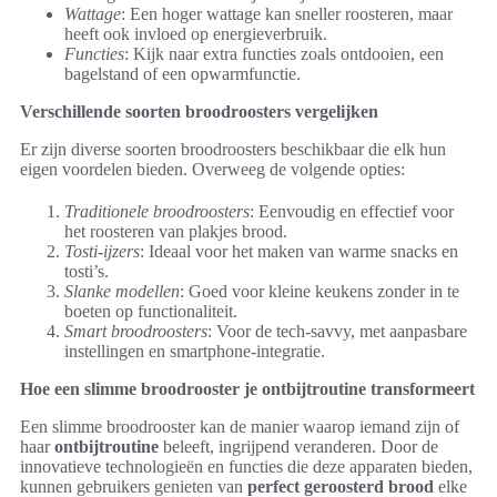
Wattage
: Een hoger wattage kan sneller roosteren, maar
heeft ook invloed op energieverbruik.
Functies
: Kijk naar extra functies zoals ontdooien, een
bagelstand of een opwarmfunctie.
Verschillende soorten broodroosters vergelijken
Er zijn diverse soorten broodroosters beschikbaar die elk hun
eigen voordelen bieden. Overweeg de volgende opties:
Traditionele broodroosters
: Eenvoudig en effectief voor
het roosteren van plakjes brood.
Tosti-ijzers
: Ideaal voor het maken van warme snacks en
tosti’s.
Slanke modellen
: Goed voor kleine keukens zonder in te
boeten op functionaliteit.
Smart broodroosters
: Voor de tech-savvy, met aanpasbare
instellingen en smartphone-integratie.
Hoe een slimme broodrooster je ontbijtroutine transformeert
Een slimme broodrooster kan de manier waarop iemand zijn of
haar
ontbijtroutine
beleeft, ingrijpend veranderen. Door de
innovatieve technologieën en functies die deze apparaten bieden,
kunnen gebruikers genieten van
perfect geroosterd brood
elke