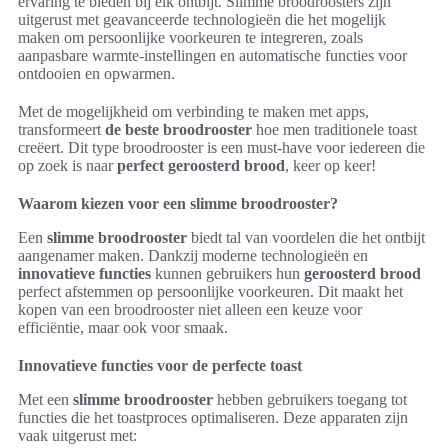
ervaring te bieden bij elk ontbijt. Slimme broodroosters zijn
uitgerust met geavanceerde technologieën die het mogelijk
maken om persoonlijke voorkeuren te integreren, zoals
aanpasbare warmte-instellingen en automatische functies voor
ontdooien en opwarmen.
Met de mogelijkheid om verbinding te maken met apps,
transformeert
de beste broodrooster
hoe men traditionele toast
creëert. Dit type broodrooster is een must-have voor iedereen die
op zoek is naar
perfect geroosterd brood
, keer op keer!
Waarom kiezen voor een slimme broodrooster?
Een
slimme broodrooster
biedt tal van voordelen die het ontbijt
aangenamer maken. Dankzij moderne technologieën en
innovatieve functies
kunnen gebruikers hun
geroosterd brood
perfect afstemmen op persoonlijke voorkeuren. Dit maakt het
kopen van een broodrooster niet alleen een keuze voor
efficiëntie, maar ook voor smaak.
Innovatieve functies voor de perfecte toast
Met een
slimme broodrooster
hebben gebruikers toegang tot
functies die het toastproces optimaliseren. Deze apparaten zijn
vaak uitgerust met: