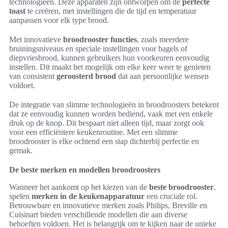
technologieën. Deze apparaten zijn ontworpen om de
perfecte
toast
te creëren, met instellingen die de tijd en temperatuur
aanpassen voor elk type brood.
Met innovatieve
broodrooster functies
, zoals meerdere
bruiningsniveaus en speciale instellingen voor bagels of
diepvriesbrood, kunnen gebruikers hun voorkeuren eenvoudig
instellen. Dit maakt het mogelijk om elke keer weer te genieten
van consistent
geroosterd brood
dat aan persoonlijke wensen
voldoet.
De integratie van slimme technologieën in broodroosters betekent
dat ze eenvoudig kunnen worden bediend, vaak met een enkele
druk op de knop. Dit bespaart niet alleen tijd, maar zorgt ook
voor een efficiëntere keukenroutine. Met een slimme
broodrooster is elke ochtend een stap dichterbij perfectie en
gemak.
De beste merken en modellen broodroosters
Wanneer het aankomt op het kiezen van de
beste broodrooster
,
spelen
merken in de keukenapparatuur
een cruciale rol.
Betrouwbare en innovatieve merken zoals Philips, Breville en
Cuisinart bieden verschillende modellen die aan diverse
behoeften voldoen. Het is belangrijk om te kijken naar de unieke