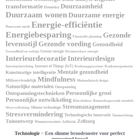
Duurzaamheid
transformatie
Domótica
Duurzaam wonen
Duurzame energie
Energie-efficiëntie
Duurzame mode
Energiebesparing
Gezonde
Financiële planning
levensstijl
Gezonde voeding
Gezondheid
Groene energie
Gezondheid en welzijn
Hernieuwbare energie
Interieurdecoratie
Interieurdesign
Internet of Things (IoT)
Interieurinrichting
Keukenorganisatie
Keukenapparatuur
Mentale gezondheid
Kunstmatige intelligentie
Mindfulness
Milieuvriendelijk
Minimalistisch design
Natuurlijke materialen
Ontspanning
Persoonlijke groei
Ontspanningstechnieken
Persoonlijke ontwikkeling
Risicobeheer
Ruimtebesparende meubels
Stressmanagement
Slimme technologie
Sfeerverlichting
Stressvermindering
Technologische innovatie
Tuininrichting
Tuinontwerp
Zelfzorg
Woonaccessoires
Zelfliefde
Technologie
>
Een slimme broodrooster voor perfect
geroosterd brood