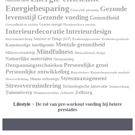
Duurzame mode
Energiebesparing
Gezonde
Financiële planning
levensstijl
Gezonde voeding
Gezondheid
Groene energie
Gezondheid en welzijn
Hernieuwbare energie
Interieurdecoratie
Interieurdesign
Internet of Things (IoT)
Interieurinrichting
Keukenorganisatie
Keukenapparatuur
Mentale gezondheid
Kunstmatige intelligentie
Mindfulness
Milieuvriendelijk
Minimalistisch design
Natuurlijke materialen
Ontspanning
Persoonlijke groei
Ontspanningstechnieken
Persoonlijke ontwikkeling
Risicobeheer
Ruimtebesparende meubels
Stressmanagement
Slimme technologie
Sfeerverlichting
Stressvermindering
Technologische innovatie
Tuininrichting
Tuinontwerp
Zelfzorg
Woonaccessoires
Zelfliefde
Lifestyle
>
De rol van pre-workout voeding bij betere
prestaties