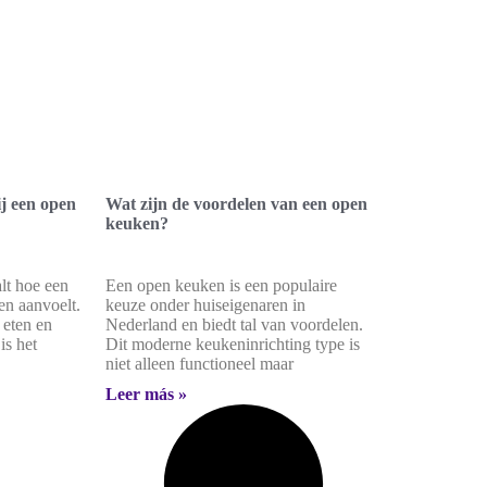
ij een open
Wat zijn de voordelen van een open
keuken?
alt hoe een
Een open keuken is een populaire
en aanvoelt.
keuze onder huiseigenaren in
 eten en
Nederland en biedt tal van voordelen.
s het
Dit moderne keukeninrichting type is
niet alleen functioneel maar
Leer más »