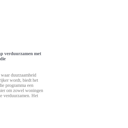
tap verduurzamen met
die
d waar duurzaamheid
ijker wordt, biedt het
die programma een
nier om zowel woningen
 te verduurzamen. Het