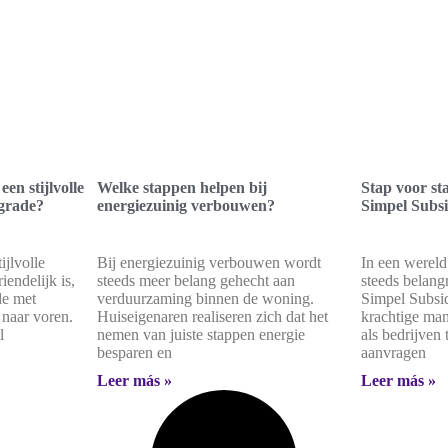
en stijlvolle
Welke stappen helpen bij
Stap voor s
pgrade?
energiezuinig verbouwen?
Simpel Subsi
ijlvolle
Bij energiezuinig verbouwen wordt
In een werel
endelijk is,
steeds meer belang gehecht aan
steeds belangr
e met
verduurzaming binnen de woning.
Simpel Subsi
naar voren.
Huiseigenaren realiseren zich dat het
krachtige ma
l
nemen van juiste stappen energie
als bedrijven
besparen en
aanvragen
Leer más »
Leer más »