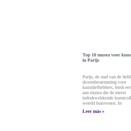
Top 10 musea voor kunst
in Parijs
Parijs, de stad van de lief
droombestemming voor
kunstliefhebbers, biedt ee
aan musea die de meest
indrukwekkende kunstcolle
wereld huisvesten. In
Leer más »