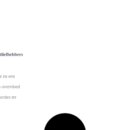
liefhebbers
de en een
n overvloed
cties ter