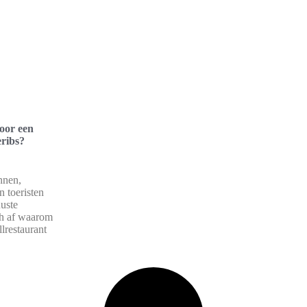
oor een
eribs?
nnen,
n toeristen
uuste
ch af waarom
llrestaurant