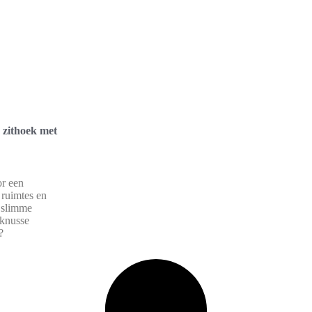
 zithoek met
or een
 ruimtes en
 slimme
 knusse
?