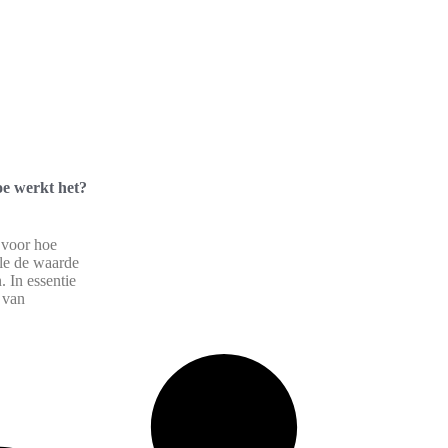
oe werkt het?
 voor hoe
le de waarde
. In essentie
 van