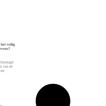
het veilig
evens?
chnologie
en van de
van