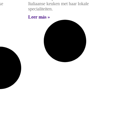
ke
Italiaanse keuken met haar lokale
specialiteiten.
Leer más »