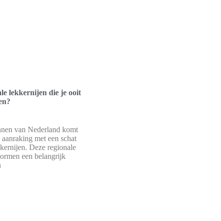
le lekkernijen die je ooit
en?
ennen van Nederland komt
n aanraking met een schat
kkernijen. Deze regionale
vormen een belangrijk
n