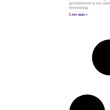
gecombineerd in een unie
bestemming.
Leer más »