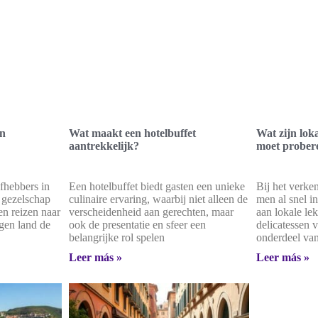
an
Wat maakt een hotelbuffet
Wat zijn loka
aantrekkelijk?
moet prober
efhebbers in
Een hotelbuffet biedt gasten een unieke
Bij het verk
 gezelschap
culinaire ervaring, waarbij niet alleen de
men al snel i
en reizen naar
verscheidenheid aan gerechten, maar
aan lokale le
igen land de
ook de presentatie en sfeer een
delicatessen 
belangrijke rol spelen
onderdeel va
Leer más »
Leer más »