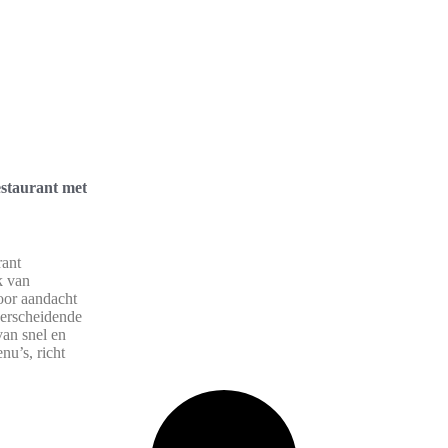
staurant met
rant
k van
door aandacht
erscheidende
van snel en
u’s, richt