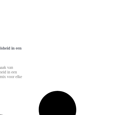
isheid in een
maak van
heid in een
 mix voor elke