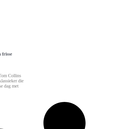
 frisse
Tom Collins
klassieker die
rse dag met