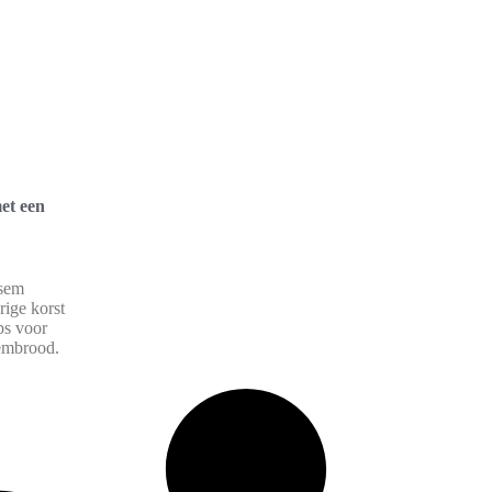
et een
esem
ige korst
ps voor
sembrood.