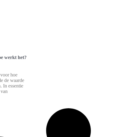
oe werkt het?
 voor hoe
le de waarde
. In essentie
 van