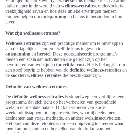
ze dragen bij aan zowel fysiek
herstel
als mentale rust. Dit artikel
duikt dieper in de wereld van
wellness-retraites
, onderzoekt de
veelzijdigheid ervan en hoe deze unieke ervaringen mensen
kunnen helpen om
ontspanning
en balans te hervinden in hun
leven.
Wat zijn wellness-retraites?
Wellness-retraites
zijn een prachtige manier om te ontsnappen
aan de dagelijkse sleur en jezelf de kans te geven tot
ontspanning
en
herstel.
Deze georganiseerde programma’s
bieden een scala aan activiteiten die gericht zijn op het
bevorderen van welzijn en
innerlijke rust.
Het is belangrijk om
een goed begrip te hebben van de
definitie wellness-retraites
en
de
soorten wellness-retraites
die beschikbaar zijn.
Definitie van wellness-retraites
De
definitie wellness-retraites
is simpelweg een verblijf of een
programma dat zich richt op het verbeteren van gezondheid,
welzijn en mentale balans. Dit kan variëren van korte
weekenduitstappen tot langere retraites, waarbij deelnemers
deelnemen aan yoga, meditatie, en andere welzijnsactiviteiten.
Het doel van deze retraites is om een omgeving te creëren waar
men kan ontspannen en herstellen van de drukte van het