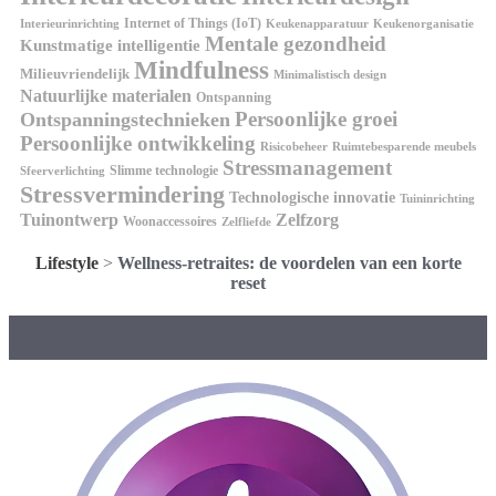
Internet of Things (IoT)
Interieurinrichting
Keukenorganisatie
Keukenapparatuur
Mentale gezondheid
Kunstmatige intelligentie
Mindfulness
Milieuvriendelijk
Minimalistisch design
Natuurlijke materialen
Ontspanning
Persoonlijke groei
Ontspanningstechnieken
Persoonlijke ontwikkeling
Risicobeheer
Ruimtebesparende meubels
Stressmanagement
Slimme technologie
Sfeerverlichting
Stressvermindering
Technologische innovatie
Tuininrichting
Tuinontwerp
Zelfzorg
Woonaccessoires
Zelfliefde
Lifestyle
>
Wellness-retraites: de voordelen van een korte
reset