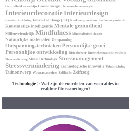
Groene energie
Gezondheid en welzijn
Hernieuwbare energie
Interieurdecoratie
Interieurdesign
Internet of Things (IoT)
Interieurinrichting
Keukenorganisatie
Keukenapparatuur
Mentale gezondheid
Kunstmatige intelligentie
Mindfulness
Milieuvriendelijk
Minimalistisch design
Natuurlijke materialen
Ontspanning
Persoonlijke groei
Ontspanningstechnieken
Persoonlijke ontwikkeling
Risicobeheer
Ruimtebesparende meubels
Stressmanagement
Slimme technologie
Sfeerverlichting
Stressvermindering
Technologische innovatie
Tuininrichting
Tuinontwerp
Zelfzorg
Woonaccessoires
Zelfliefde
Technologie
>
Wat zijn de voordelen van wearables in
realtime fitnessmetingen?