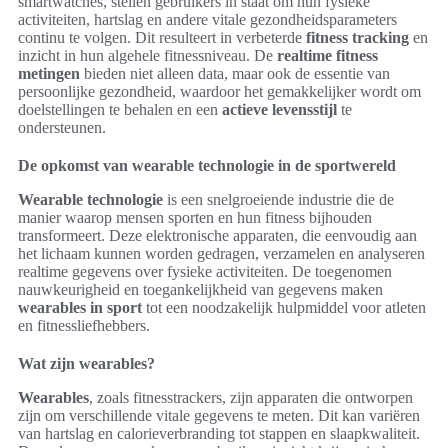
smartwatches, stellen gebruikers in staat om hun fysieke
activiteiten, hartslag en andere vitale gezondheidsparameters
continu te volgen. Dit resulteert in verbeterde
fitness tracking
en
inzicht in hun algehele fitnessniveau. De
realtime fitness
metingen
bieden niet alleen data, maar ook de essentie van
persoonlijke gezondheid, waardoor het gemakkelijker wordt om
doelstellingen te behalen en een
actieve levensstijl
te
ondersteunen.
De opkomst van wearable technologie in de sportwereld
Wearable technologie
is een snelgroeiende industrie die de
manier waarop mensen sporten en hun fitness bijhouden
transformeert. Deze elektronische apparaten, die eenvoudig aan
het lichaam kunnen worden gedragen, verzamelen en analyseren
realtime gegevens over fysieke activiteiten. De toegenomen
nauwkeurigheid en toegankelijkheid van gegevens maken
wearables in sport
tot een noodzakelijk hulpmiddel voor atleten
en fitnessliefhebbers.
Wat zijn wearables?
Wearables
, zoals fitnesstrackers, zijn apparaten die ontworpen
zijn om verschillende vitale gegevens te meten. Dit kan variëren
van hartslag en calorieverbranding tot stappen en slaapkwaliteit.