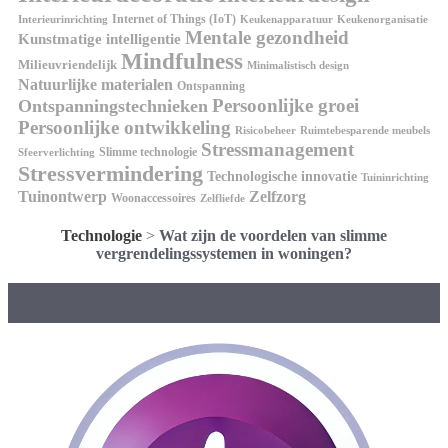
Internet of Things (IoT)
Interieurinrichting
Keukenorganisatie
Keukenapparatuur
Mentale gezondheid
Kunstmatige intelligentie
Mindfulness
Milieuvriendelijk
Minimalistisch design
Natuurlijke materialen
Ontspanning
Persoonlijke groei
Ontspanningstechnieken
Persoonlijke ontwikkeling
Risicobeheer
Ruimtebesparende meubels
Stressmanagement
Slimme technologie
Sfeerverlichting
Stressvermindering
Technologische innovatie
Tuininrichting
Tuinontwerp
Zelfzorg
Woonaccessoires
Zelfliefde
Technologie
>
Wat zijn de voordelen van slimme
vergrendelingssystemen in woningen?